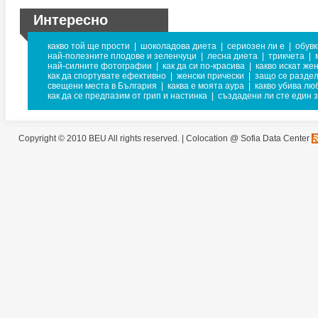
Интересно
какво той ще прости
|
шоколадова диета
|
сериозен ли е
|
обувк
най-полезните плодове и зеленчуци
|
лесна диета
|
трикчета
|
най-силните фотографии
|
как да си по-красива
|
какво искат же
как да спортувате ефективно
|
женски прически
|
защо се раздел
свещени места в България
|
каква е моята аура
|
какво убива лю
как да се предпазим от грип и настинка
|
създадени ли сте един з
Copyright © 2010 BEU All rights reserved. |
Colocation @ Sofia Data Center