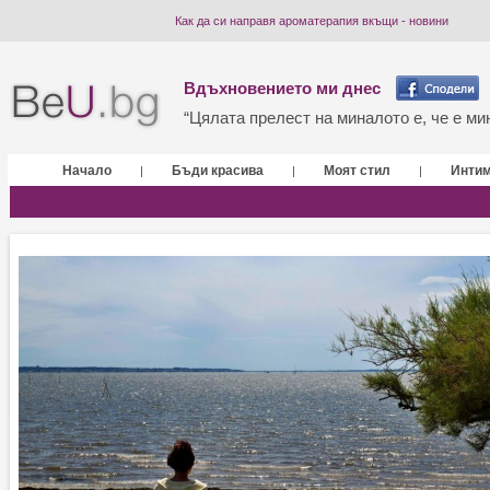
Как да си направя ароматерапия вкъщи - новини
Вдъхновението ми днес
“Цялата прелест на миналото е, че е мин
Начало
Бъди красива
Моят стил
Инти
|
|
|