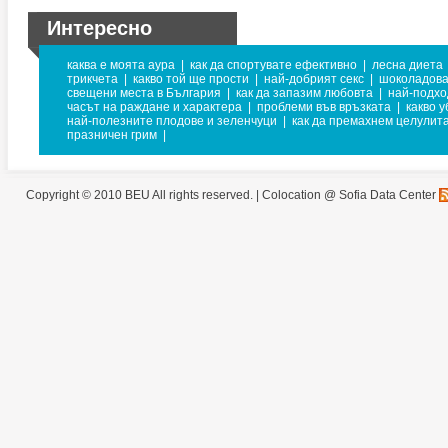
Интересно
каква е моята аура
|
как да спортувате ефективно
|
лесна диета
трикчета
|
какво той ще прости
|
най-добрият секс
|
шоколадова
свещени места в България
|
как да запазим любовта
|
най-подхо
часът на раждане и характера
|
проблеми във връзката
|
какво 
най-полезните плодове и зеленчуци
|
как да премахнем целулит
празничен грим
|
Copyright © 2010 BEU All rights reserved. |
Colocation @ Sofia Data Center