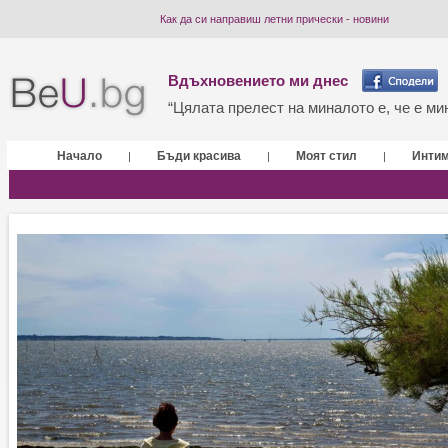
Как да си направиш летни прически - новини
Вдъхновението ми днес
“Цялата прелест на миналото е, че е мин
Начало
Бъди красива
Моят стил
Инти
|
|
|