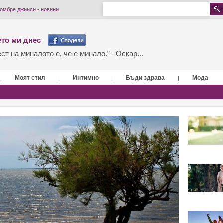
 омбре джинси - новини
то ми днес
т на миналото е, че е минало.” - Оскар...
Моят стил
Интимно
Бъди здрава
Мода
|
|
|
|