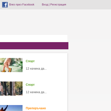
Влез през Facebook
Вход
|
Регистрация
Спорт
12 начина да...
Спорт
12 начина да...
Препоръчано