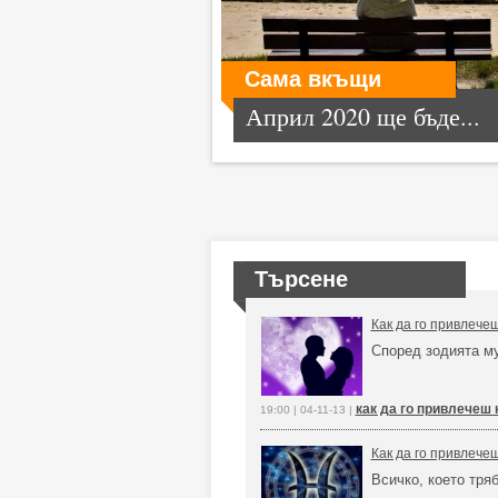
Сама вкъщи
Април 2020 ще бъде...
Търсене
Как да го привлече
Според зодията м
как да го привлечеш 
19:00 | 04-11-13 |
Как да го привлече
Всичко, което тря