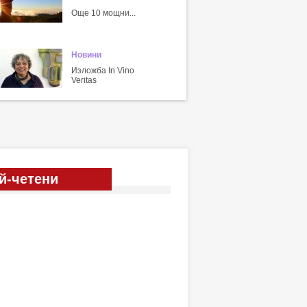
Още 10 мощни...
Новини
Изложба In Vino
Veritas
й-четени