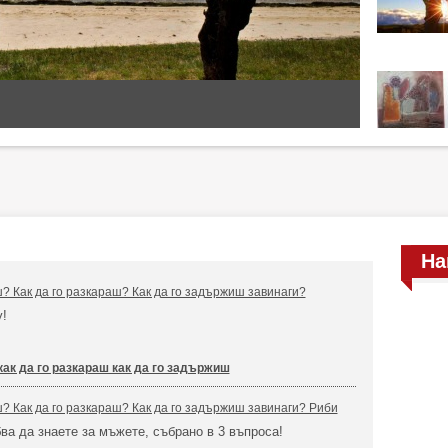
На
ш? Как да го разкараш? Как да го задържиш завинаги?
у!
как да го разкараш как да го задържиш
ш? Как да го разкараш? Как да го задържиш завинаги? Риби
бва да знаете за мъжете, събрано в 3 въпроса!