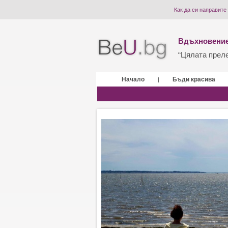
Как да си направите
Вдъхновение
“Цялата прелес
Начало
Бъди красива
|