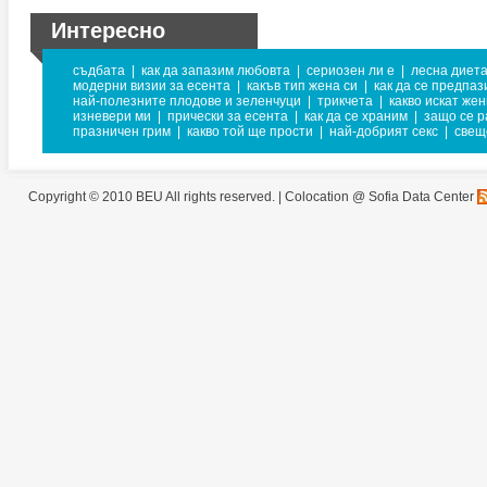
Интересно
съдбата
|
как да запазим любовта
|
сериозен ли е
|
лесна диет
модерни визии за есента
|
какъв тип жена си
|
как да се предпаз
най-полезните плодове и зеленчуци
|
трикчета
|
какво искат же
изневери ми
|
прически за есента
|
как да се храним
|
защо се р
празничен грим
|
какво той ще прости
|
най-добрият секс
|
свещ
Copyright © 2010 BEU All rights reserved. |
Colocation @ Sofia Data Center