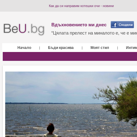
Как да си направим котешки очи - новини
Вдъхновението ми днес
“Цялата прелест на миналото е, че е мин
Начало
Бъди красива
Моят стил
Инти
|
|
|