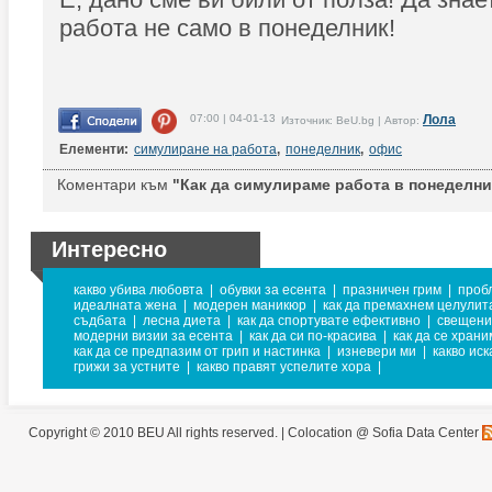
работа не само в понеделник!
07:00 | 04-01-13
Лола
Източник: BeU.bg | Автор:
Елементи:
симулиране на работа
,
понеделник
,
офис
Коментари към
"Как да симулираме работа в понеделни
Интересно
какво убива любовта
|
обувки за есента
|
празничен грим
|
проб
идеалната жена
|
модерен маникюр
|
как да премахнем целулит
съдбата
|
лесна диета
|
как да спортувате ефективно
|
свещени
модерни визии за есента
|
как да си по-красива
|
как да се храни
как да се предпазим от грип и настинка
|
изневери ми
|
какво ис
грижи за устните
|
какво правят успелите хора
|
Copyright © 2010 BEU All rights reserved. |
Colocation @ Sofia Data Center