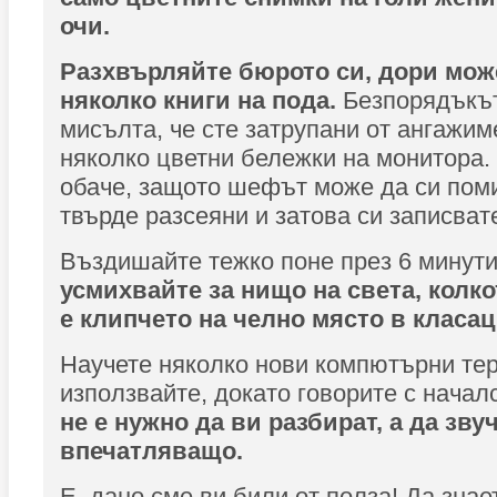
очи.
Разхвърляйте бюрото си, дори мож
няколко книги на пода.
Безпорядъкът
мисълта, че сте затрупани от ангажим
няколко цветни бележки на монитора.
обаче, защото шефът може да си поми
твърде разсеяни и затова си записват
Въздишайте тежко поне през 6 минут
усмихвайте за нищо на света, колк
е клипчето на челно място в класац
Научете няколко нови компютърни тер
използвайте, докато говорите с начал
не е нужно да ви разбират, а да зву
впечатляващо.
Е, дано сме ви били от полза! Да знае