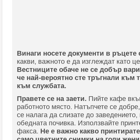
Винаги носете документи в ръцете 
какви, важното е да изглеждат като ц
Вестниците обаче не се добър вариа
че най-вероятно сте тръгнали към т
към службата.
Правете се на заети.
Пийте кафе вкъщ
работното място. Натъпчете се добре, 
се налага да слизате до заведението,
обедната почивка. Използвайте принт
факса.
Не е важно какво принтирате
само цветните снимки на голи жени