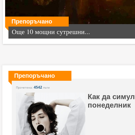
Препоръчано
Още 10 мощни сутрешни...
Препоръчано
4542
Прочетена:
пъти
Как да симу
понеделник