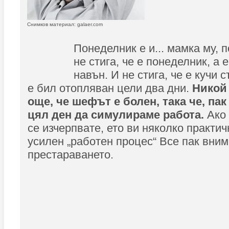
Снимков материал: galaer.com
Понеделник е и... мамка му, 
не стига, че е понеделник, а е
навън. И не стига, че е кучи с
е бил отопляван цели два дни.
Никой 
още, че шефът е болен, така че, па
цял ден да симулираме работа.
Ако 
се изчерпвате, ето ви няколко практич
усилен „работен процес“ Все пак вним
престараването.