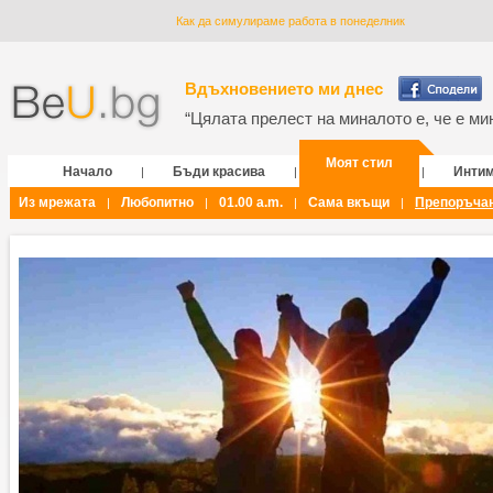
Как да симулираме работа в понеделник
Вдъхновението ми днес
“Цялата прелест на миналото е, че е мин
Моят стил
Начало
Бъди красива
Инти
|
|
|
Из мрежата
Любопитно
01.00 a.m.
Сама вкъщи
Препоръча
|
|
|
|