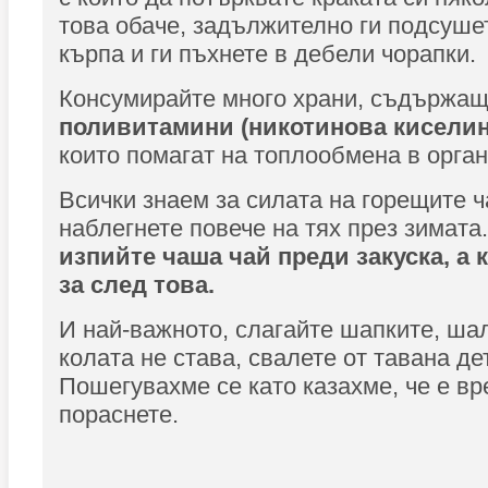
това обаче, задължително ги подсуше
кърпа и ги пъхнете в дебели чорапки.
Консумирайте много храни, съдържа
поливитамини (никотинова киселина
които помагат на топлообмена в орга
Всички знаем за силата на горещите ч
наблегнете повече на тях през зимата.
изпийте чаша чай преди закуска, а 
за след това.
И най-важното, слагайте шапките, шал
колата не става, свалете от тавана де
Пошегувахме се като казахме, че е вр
пораснете.