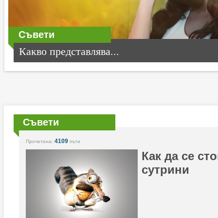
Съвети
Какво представлява...
Съвети
4109
Прочетена:
пъти
Как да се ст
сутрини