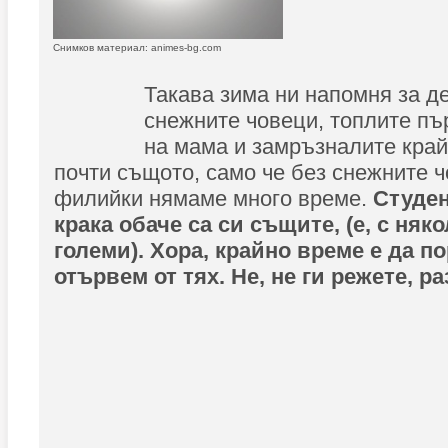
Снимков материал: animes-bg.com
Такава зима ни напомня за де
снежните човеци, топлите п
на мама и замръзналите край
почти същото, само че без снежните ч
филийки нямаме много време.
Студен
крака обаче са си същите, (е, с няк
големи). Хора, крайно време е да п
отървем от тях. Не, не ги режете, ра