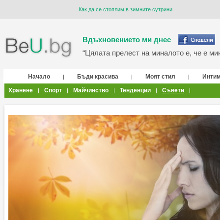
Как да се стоплим в зимните сутрини
Вдъхновението ми днес
“Цялата прелест на миналото е, че е мин
Начало
Бъди красива
Моят стил
Инти
|
|
|
Хранене
Спорт
Майчинство
Тенденции
Съвети
|
|
|
|
|