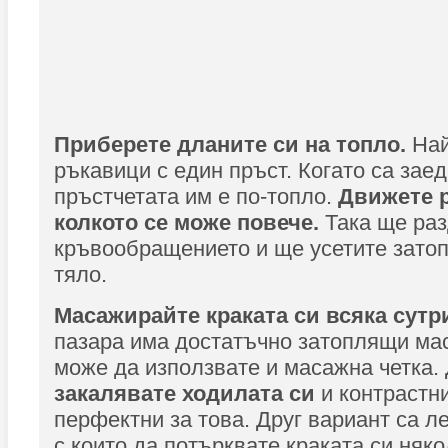
Приберете дланите си на топло.
Най
ръкавици с един пръст. Когато са заед
пръстчетата им е по-топло.
Движете р
колкото се може повече.
Така ще ра
кръвообращението и ще усетите зато
тяло.
Масажирайте краката си всяка сутр
пазара има достатъчно затоплящи ма
може да използвате и масажна четка.
закалявате ходилата си
и контрастн
перфектни за това. Друг вариант са л
с които да потърквате краката си няк