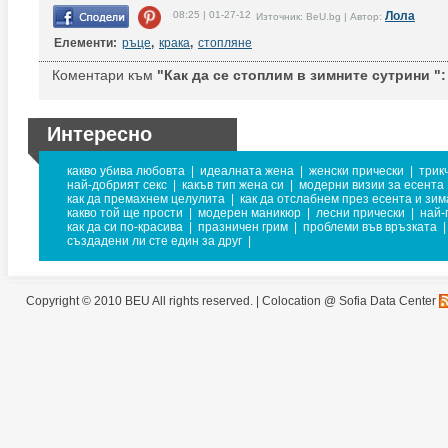
08:25 | 01-27-12
Лола
Източник: BeU.bg | Автор:
Елементи:
ръце
,
крака
,
стопляне
Коментари към
"Как да се стоплим в зимните сутрини ":
Интересно
какво убива любовта
|
идеалната жена
|
женски прически
|
трик
най-добрият секс
|
какъв тип жена си
|
модерни визии за есента
как да премахнем целулита
|
как да отслабнем през есента и зим
какво той ще прости
|
модерен маникюр
|
лесни прически
|
най-
как да си по-красива
|
празничен грим
|
проблеми във връзката
|
създадени ли сте един за друг
|
Copyright © 2010 BEU All rights reserved. |
Colocation @ Sofia Data Center