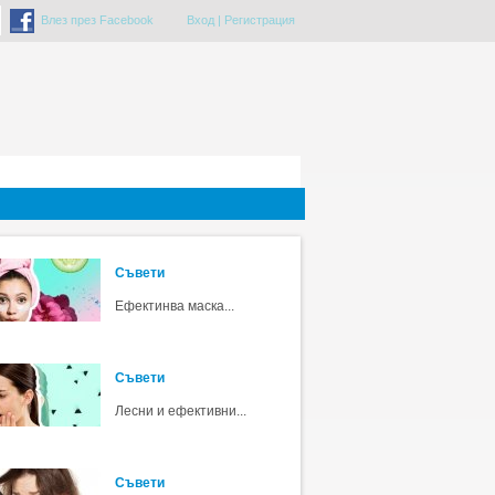
Влез през Facebook
Вход
|
Регистрация
Съвети
Ефектинва маска...
Съвети
Лесни и ефективни...
Съвети