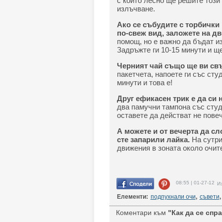
с които лесно ще решите този
излъчване.
Ако се събудите с торбички 
по-свеж вид, заложете на дв
помощ, но е важно да бъдат из
Задръжте ги 10-15 минути и ще
Черният чай също ще ви св
пакетчета, напоете ги със сту
минути и това е!
Друг ефикасен трик е да си
два памучни тампона със студ
оставете да действат не повеч
А можете и от вечерта да сл
сте запарили лайка.
На сутри
движения в зоната около очит
08:55 | 01-27-12
Из
Елементи:
подпухнали очи
,
съвети
,
Коментари към
"Как да се спр