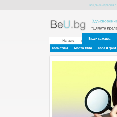
Как да се справим с
Вдъхновение
“Цялата прелес
Бъди красива
Начало
|
Козметика
Моето тяло
Коса и грим
|
|