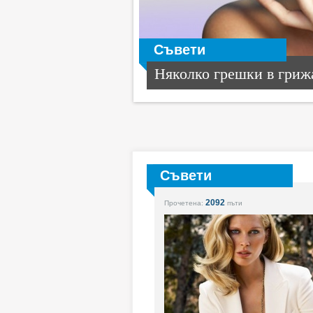
Съвети
Няколко грешки в грижа
Съвети
2092
Прочетена:
пъти