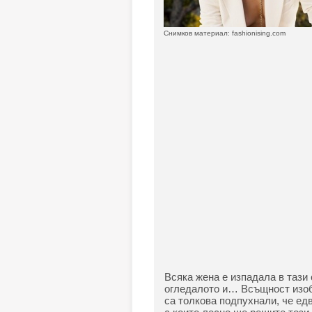
Снимков материал: fashionising.com
Всяка жена е изпадала в тази
огледалото и… Всъщност изоб
са толкова подпухнали, че едв