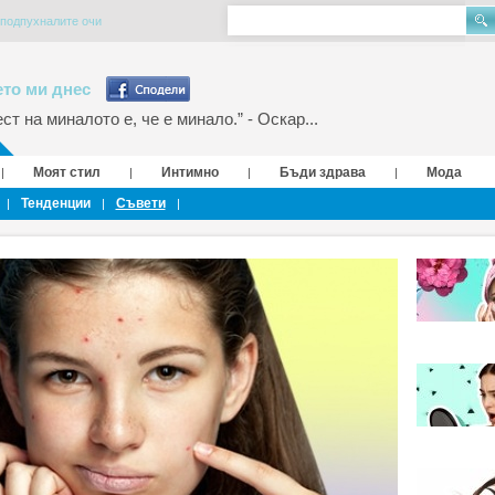
 подпухналите очи
то ми днес
т на миналото е, че е минало.” - Оскар...
Моят стил
Интимно
Бъди здрава
Мода
|
|
|
|
Тенденции
Съвети
|
|
|