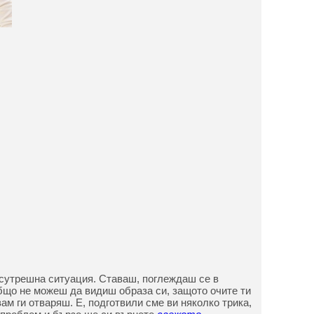
 сутрешна ситуация. Ставаш, поглеждаш се в
що не можеш да видиш образа си, защото очите ти
ам ги отваряш. Е, подготвили сме ви няколко трика,