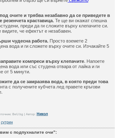
 проблем и бързо ще си върнете
свежото
под очите и трябва незабавно да се приведете в
е резенчета краставица.
Те ще ви окажат спешна
студени, преди да ги сложите върху клепачите си.
 видите, че ефектът е незабавен.
ърши чудесна работа.
Просто вземете 2
дена вода и ги сложете върху очите си. Изчакайте 5
 направите компреси върху клепачите
. Напоете
ена вода или със студена отвара от лайка и ги
е от 5 минути.
ожите да се замразява вода, в която преди това
нта с получените кубчета лед правете кръгови
е.
Никол
точник: BeU.bg | Автор:
сутрин
авим с подпухналите очи":