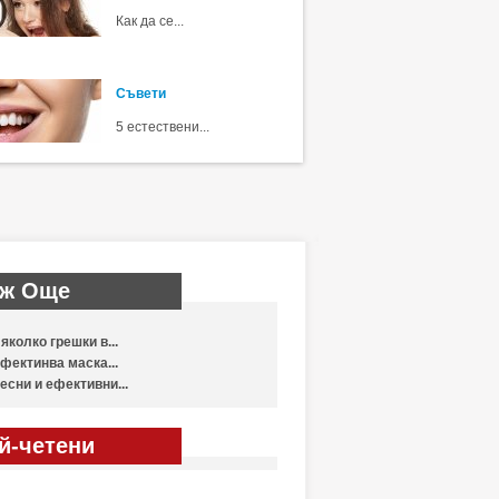
Как да се...
Съвети
5 естествени...
ж Още
яколко грешки в...
фектинва маска...
есни и ефективни...
й-четени