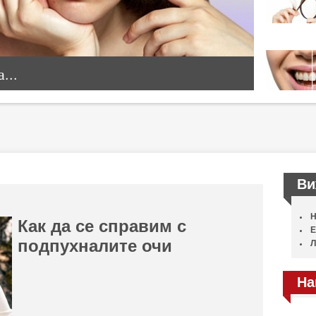
...
Ви
Н
Как да се справим с
Е
подпухналите очи
Л
На