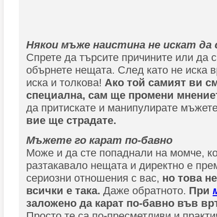
Някои мъже наистина не искат да
Спрете да търсите причините или да 
обърнете нещата. След като не иска в
иска и толкова!
Ако той самият ви см
специална, сам ще промени мнениет
да притискате и манипулирате мъжет
вие ще страдате.
Мъжете го карат по-бавно
Може и да сте попаднали на момче, ко
разтакавало нещата и директно е пре
сериозни отношения с вас,
но това не
всички е така.
Даже обратното.
При
заложено да карат по-бавно във вр
Просто те са по-пресметливи и практи