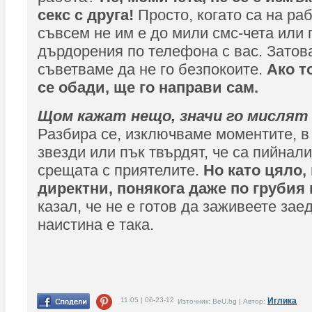
секс с друга!
Просто, когато са на ра
съвсем не им е до мили смс-чета или 
дърдорения по телефона с вас. Затов
съветваме да не го безпокоите.
Ако т
се обади, ще го направи сам.
Щом кажат нещо, значи го мислят
Разбира се, изключваме моментите, в 
звезди или пък твърдят, че са пийнал
срещата с приятелите.
Но като цяло,
директни, понякога даже по грубия
казал, че не е готов да заживеете зае
наистина е така.
11:05 | 06-23-12
Иглика
Източник: BeU.bg | Автор: