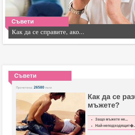
Съвети
Как да се справите, ако...
Съвети
26580
Прочетена:
пъти
Как да се ра
мъжете?
Защо мъжете не...
Най-неподходящит�..