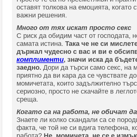
оставят толкова на емоцията, когато 
важни решения.
Много от тях искат просто секс
С риск да обидим част от господата, н
самата истина.
Така че не си мислете
държал чудесно с вас и ви е обсип
комплименти
, значи иска да бъдет
заедно.
Дори да търси само секс, на 
приятно да ви кара да се чувствате до
момичетата, които задължително тър
сериозно, просто не скачайте в легло
среща.
Когато са на работа, не обичат д
Знаете ли колко скандали са се пород
факта, че той не си вдига телефона, к
работа?
Не, момичета, не се е измъ