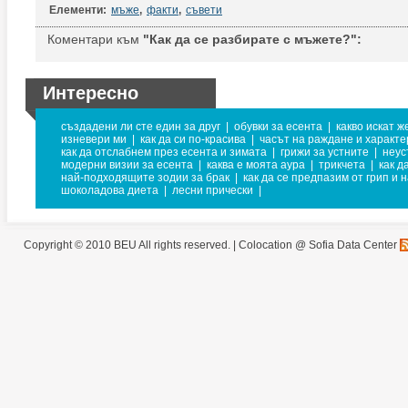
Елементи:
мъже
,
факти
,
съвети
Коментари към
"Как да се разбирате с мъжете?":
Интересно
създадени ли сте един за друг
|
обувки за есента
|
какво искат ж
изневери ми
|
как да си по-красива
|
часът на раждане и характе
как да отслабнем през есента и зимата
|
грижи за устните
|
неус
модерни визии за есента
|
каква е моята аура
|
трикчета
|
как д
най-подходящите зодии за брак
|
как да се предпазим от грип и 
шоколадова диета
|
лесни прически
|
Copyright © 2010 BEU All rights reserved. |
Colocation @ Sofia Data Center