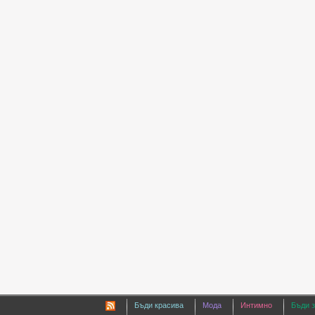
Бъди красива
Мода
Интимно
Бъди 