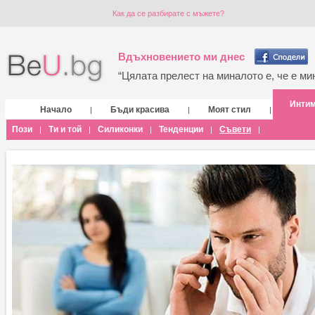
Как да се разбирате с мъжете?
Вдъхновението ми днес
“Цялата прелест на миналото е, че е мин
Инти
Начало
Бъди красива
Моят стил
|
|
|
Пози
Ти и той
Силиконки
Тенденции
Съвети
|
|
|
|
|