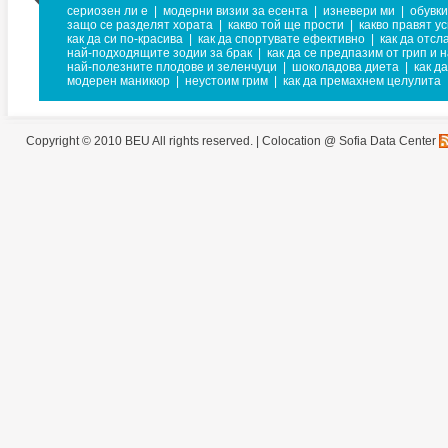
сериозен ли е
|
модерни визии за есента
|
изневери ми
|
обувки
защо се разделят хората
|
какво той ще прости
|
какво правят у
как да си по-красива
|
как да спортувате ефективно
|
как да отсл
най-подходящите зодии за брак
|
как да се предпазим от грип и 
най-полезните плодове и зеленчуци
|
шоколадова диета
|
как д
модерен маникюр
|
неустоим грим
|
как да премахнем целулита
Copyright © 2010 BEU All rights reserved. |
Colocation @ Sofia Data Center