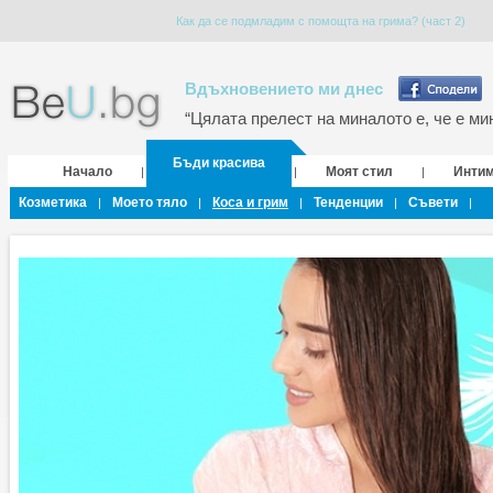
Как да се подмладим с помощта на грима? (част 2)
Вдъхновението ми днес
“Цялата прелест на миналото е, че е мин
Бъди красива
Начало
Моят стил
Инти
|
|
|
Козметика
Моето тяло
Коса и грим
Тенденции
Съвети
|
|
|
|
|