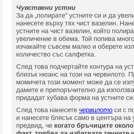
Чувствени устни
За да „полирате” устните си и да увел
нанесете върху тях чист вазелин. Нан
устните на чист вазелин, който полира
увеличение в обема. Той попива много
изчакайте съвсем малко и оберете из
количество със салфетка.
След това подчертайте контура на уст
близък нюанс на този на червилото. 
момичета този момент може да се изпу
дамите е препоръчително да използва
придадат хубава форма на устните си
След това нанесете
червилото
си с п
и нанесете блясък само в центъра на 
предвид, че
когато бръчиците около 
факт, трябва да избягвате течните 