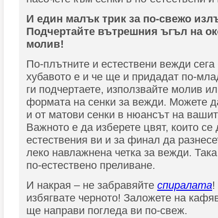
И един малък трик за по-свежо изл
Подчертайте вътрешния ъгъл на ок
молив!
По-плътните и естествени вежди сега с
хубавото е и че ще и придадат по-мла
ги подчертаете, използвайте молив ил
формата на сенки за вежди. Можете д
и от матови сенки в нюансът на ваши
Важното е да изберете цвят, които се
естествения ви и за финал да разнесе
леко навлажнена четка за вежди. Така
по-естествено преливане.
И накрая – не забравяйте
спиралата
!
избягвате черното! Заложете на кафяв
ще направи погледа ви по-свеж.