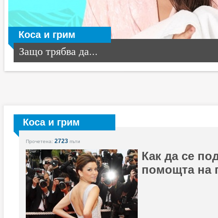
Коса и грим
Защо трябва да...
Коса и грим
2723
Прочетена:
пъти
Как да се по
помощта на г