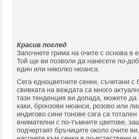
Красив поглед
Започнете грима на очите с основа в е
Той ще ви позволи да нанесете по-до
един или няколко нюанса.
Сега едноцветните сенки, съчетани с 
свивката на веждата са много актуални
тази тенденция ви допада, можете да
каки, бронзови нюанси, розово или ли
индигово сини тонове сага са тотален 
внимателни с по-тъмните цветове, защ
подчертаят бръчиците около очите ви
насочете към сенки в по-естествени и