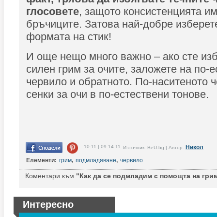
глосовете
, защото консистенцията им
бръчиците. Затова най-добре изберет
формата на стик!
И още нещо много важно – ако сте из
силен грим за очите, заложете на по-
червило и обратното. По-наситеното 
сенки за очи в по-естествени тонове.
10:11 | 09-14-11
Никол
Източник: BeU.bg | Автор:
Елементи:
грим
,
подмладяване
,
червило
Коментари към
"Как да се подмладим с помощта на грима
Интересно