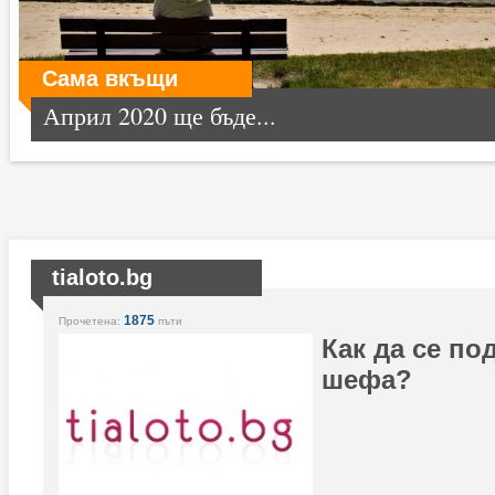
Сама вкъщи
Април 2020 ще бъде...
tialoto.bg
1875
Прочетена:
пъти
Как да се по
шефа?