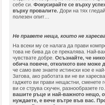
себе си.
Фокусирайте се върху успех
върху провалите.
Дори на тях гледай
полезен опит…
Не правете неща, които не харесв
На всеки му се налага да прави компр
това не бива да се прекалява. Най-ва
чувствате добре.
Осъзнайте, че нико
обича повече, отколкото вие може 
че само вие знаете истински кое е най
Затова, ако работата ви не ви харесва
гаджето ви прави нещастни, сменете г
ви се струва скучен, разнообразете 
вашите ръце и най-важното нещо, о
нуждаете, е вече вътре във вас. Пр