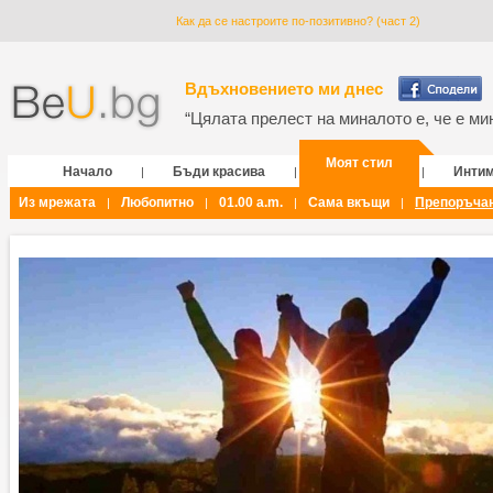
Как да се настроите по-позитивно? (част 2)
Вдъхновението ми днес
“Цялата прелест на миналото е, че е мин
Моят стил
Начало
Бъди красива
Инти
|
|
|
Из мрежата
Любопитно
01.00 a.m.
Сама вкъщи
Препоръча
|
|
|
|