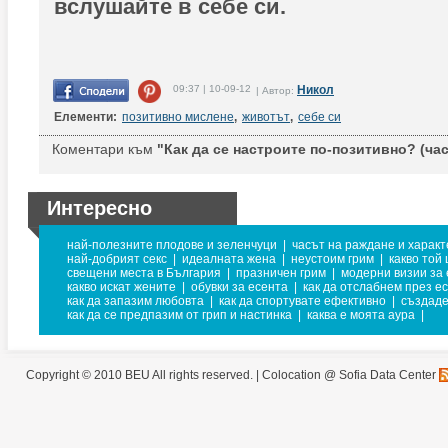
вслушайте в себе си.
09:37 | 10-09-12
Никол
| Автор:
Елементи:
позитивно мислене
,
животът
,
себе си
Коментари към
"Как да се настроите по-позитивно? (час
Интересно
най-полезните плодове и зеленчуци
|
часът на раждане и харак
най-добрият секс
|
идеалната жена
|
неустоим грим
|
какво той
свещени места в България
|
празничен грим
|
модерни визии за
какво искат жените
|
обувки за есента
|
как да отслабнем през е
как да запазим любовта
|
как да спортувате ефективно
|
създаде
как да се предпазим от грип и настинка
|
каква е моята аура
|
Copyright © 2010 BEU All rights reserved. |
Colocation @ Sofia Data Center