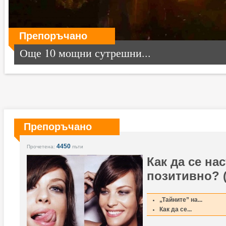
Препоръчано
Още 10 мощни сутрешни...
Препоръчано
4450
Прочетена:
пъти
Как да се на
позитивно? (
„Тайните” на...
Как да се...