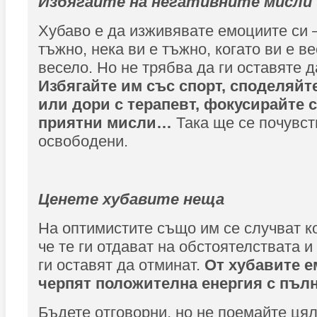
Избягайте на негативните мисли 
Хубаво е да изживявате емоциите си –
тъжно, нека ви е тъжно, когато ви е ве
весело. Но не трябва да ги оставяте д
Избягайте им със спорт, споделяйте
или дори с терапевт, фокусирайте с
приятни мисли…
Така ще се почувст
освободени.
Ценете хубавите неща
На оптимистите също им се случват к
че те ги отдават на обстоятелствата и
ги оставят да отминат.
От хубавите 
черпят положителна енергия с пъл
Бъдете отговорни, но не поемайте ця