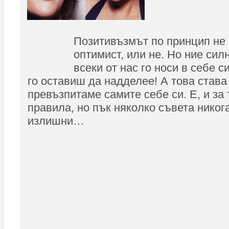
Позитивъзмът по принцип не с
оптимист, или не. Но ние сил
всеки от нас го носи в себе с
го оставиш да надделее! А това става
превъзпитаме самите себе си. Е, и за
правила, но пък няколко съвета никога
излишни…