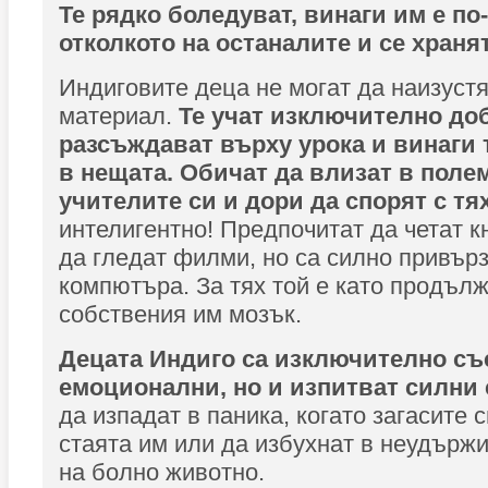
Те рядко боледуват, винаги им е по
отколкото на останалите и се храня
Индиговите деца не могат да наизуст
материал.
Те учат изключително доб
разсъждават върху урока и винаги 
в нещата. Обичат да влизат в поле
учителите си и дори да спорят с тях
интелигентно! Предпочитат да четат к
да гледат филми, но са силно привър
компютъра. За тях той е като продъл
собствения им мозък.
Децата Индиго са изключително съ
емоционални, но и изпитват силни 
да изпадат в паника, когато загасите 
стаята им или да избухнат в неудърж
на болно животно.