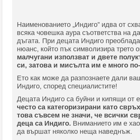
Наименованието „Индиго” идва от схв
всяка човешка аура съответства на да
дъгата. При децата Индиго преоблад
нюанс, който пък символизира трето о
малчугани използват и двете полук
си, затова и мисълта им е много по
Ето как може да разпознаете дали ва
Индиго, според специалистите!
Децата Индиго са буйни и кипящи от 
често са категоризирани като свръ
това съвсем не значи, че всички с
деца са Индиго.
Вниманието им е хао
да вършат няколко неща наведнъж.