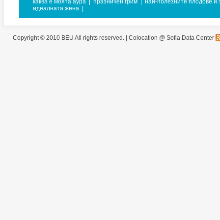
каква е моята аура
|
празничен грим
|
най-полезните плодове и 
идеалната жена
|
Copyright © 2010 BEU All rights reserved. |
Colocation @ Sofia Data Center