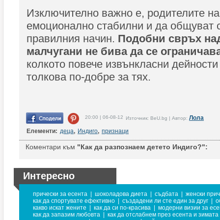
Изключително важно е, родителите на 
емоционално стабилни и да общуват с
правилния начин.
Подобни свръх на
малчугани не бива да се ограничава
колкото повече извънкласни дейности 
толкова по-добре за тях.
20:00 | 06-08-12
Лола
Източник: BeU.bg | Автор:
Елементи:
деца
,
Индиго
,
признаци
Коментари към
"Как да разпознаем детето Индиго?":
Интересно
прически за есента
|
шоколадова диета
|
съдбата
|
женски прич
как да спортувате ефективно
|
създадени ли сте един за друг
|
о
какво искат жените
|
как да си по-красива
|
модерни визии за ес
как да запазим любовта
|
как да отслабнем през есента и зимата