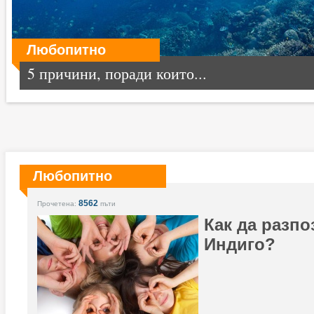
Любопитно
5 причини, поради които...
Любопитно
8562
Прочетена:
пъти
Как да разпо
Индиго?