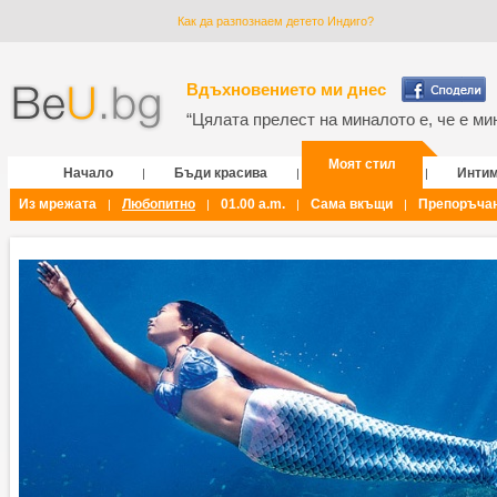
Как да разпознаем детето Индиго?
Вдъхновението ми днес
“Цялата прелест на миналото е, че е мин
Моят стил
Начало
Бъди красива
Инти
|
|
|
Из мрежата
Любопитно
01.00 a.m.
Сама вкъщи
Препоръча
|
|
|
|