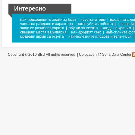
Интересно
най-подходящите зодии за брак
|
неустоим грим
|
идеалната же
часът на раждане и характера
|
какво убива любовта
|
изневери
защо се разделят хората
|
обувки за есента
|
как да се храним
|
свещени места в България
|
най-добрият секс
|
най-силните фо
модерни визии за есента
|
най-полезните плодове и зеленчуци
|
Copyright © 2010 BEU All rights reserved. |
Colocation @ Sofia Data Center