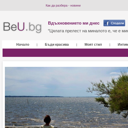
Как да разбера - новини
Вдъхновението ми днес
“Цялата прелест на миналото е, че е мин
Начало
Бъди красива
Моят стил
Инти
|
|
|