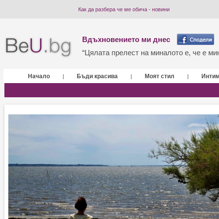
Как да разбера че ме обича - новини
Вдъхновението ми днес
“Цялата прелест на миналото е, че е мин
Начало
Бъди красива
Моят стил
Инти
|
|
|