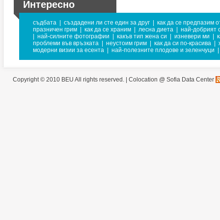
Интересно
съдбата
|
създадени ли сте един за друг
|
как да се предпазим о
празничен грим
|
как да се храним
|
лесна диета
|
най-добрият 
|
най-силните фотографии
|
какъв тип жена си
|
изневери ми
|
к
проблеми във връзката
|
неустоим грим
|
как да си по-красива
|
модерни визии за есента
|
най-полезните плодове и зеленчуци
|
Copyright © 2010 BEU All rights reserved. |
Colocation @ Sofia Data Center