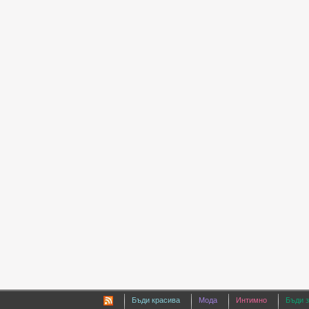
Бъди красива
Мода
Интимно
Бъди 