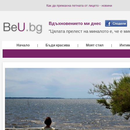
Как да премахна петната от лицето - новини
Вдъхновението ми днес
“Цялата прелест на миналото е, че е мин
Начало
Бъди красива
Моят стил
Инти
|
|
|