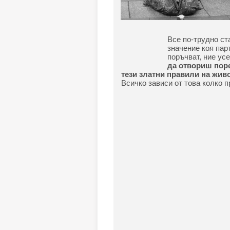
Все по-трудно ст
значение коя пар
поръчват, ние ус
да отвориш поре
тези златни правили на живо
Всичко зависи от това колко 