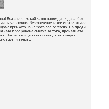
ава! Без значение кой какви надежди ни дава, без
тия ни успокоява, без значение какви статистики се
ещаме примката на кризата все по-тясна.
Но преди
дната просрочена сметка за тока, прочети ето
та.
Пък може и да ти помогнат да не изперкаш!
присърце ги вземеш!