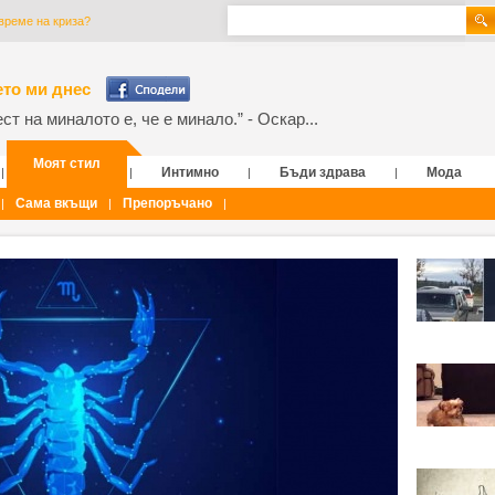
време на криза?
то ми днес
т на миналото е, че е минало.” - Оскар...
Моят стил
Интимно
Бъди здрава
Мода
|
|
|
|
Сама вкъщи
Препоръчано
|
|
|