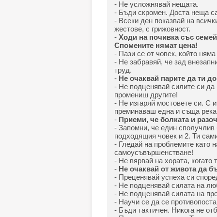
- Не усложнявай нещата.
- Бъди скромен. Доста неща с
- Всеки ден показвай на всичк
жестове, с грижовност.
-
Ходи на почивка със семей
Спомените нямат цена!
- Пази се от човек, който няма
- Не забравяй, че зад внезапн
труд.
-
Не очаквай парите да ти до
- Не подценявай силите си да
промениш другите!
- Не изгаряй мостовете си. С 
преминаваш една и съща река 
-
Приеми, че болката и разоч
- Запомни, че един сполучлив 
подходящия човек и 2. Ти сам
- Гледай на проблемите като 
самоусъвършенстване!
- Не вярвай на хората, когато
-
Не очаквай от живота да б
- Преценявай успеха си според
- Не подценявай силата на лю
- Не подценявай силата на пр
- Научи се да се противопост
- Бъди тактичен. Никога не о