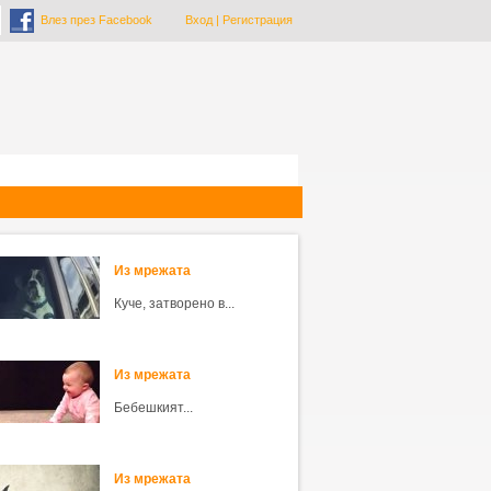
Влез през Facebook
Вход
|
Регистрация
Из мрежата
Куче, затворено в...
Из мрежата
Бебешкият...
Из мрежата