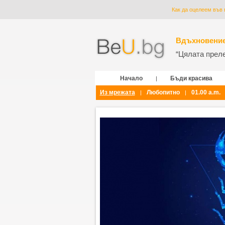
Как да оцелеем във 
Вдъхновение
“Цялата прелес
Начало
Бъди красива
|
Из мрежата
Любопитно
01.00 a.m.
|
|