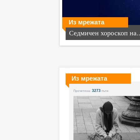
Из мрежата
Седмичен хороскоп на..
Из мрежата
3273
Прочетена:
пъти