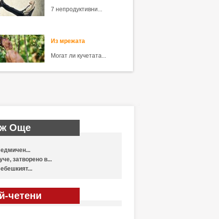
7 непродуктивни...
Из мрежата
Могат ли кучетата...
ж Още
едмичен...
уче, затворено в...
ебешкият...
й-четени