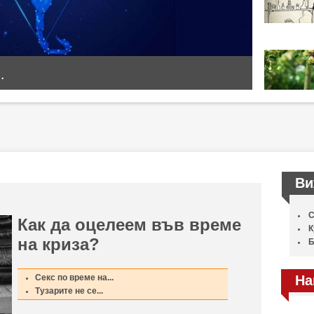
.
Ви
С
Как да оцелеем във време
К
на криза?
Б
Секс по време на...
На
Тузарите не се...