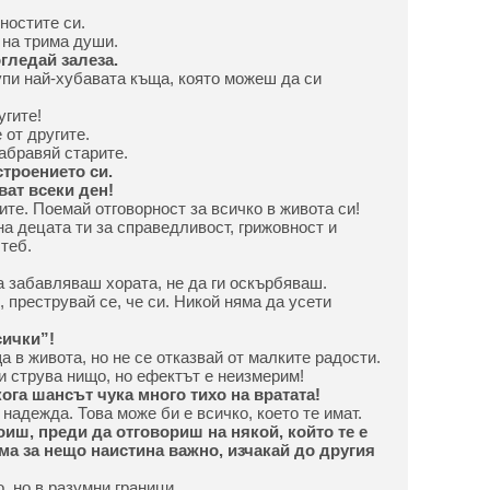
ностите си.
 на трима души.
гледай залеза.
купи най-хубавата къща, която можеш да си
угите!
 от другите.
забравяй старите.
троението си.
ват всеки ден!
те. Поемай отговорност за всичко в живота си!
на децата ти за справедливост, грижовност и
теб.
а забавляваш хората, не да ги оскърбяваш.
, преструвай се, че си. Никой няма да усети
сички”!
а в живота, но не се отказвай от малките радости.
ти струва нищо, но ефектът е неизмерим!
ога шансът чука много тихо на вратата!
 надежда. Това може би е всичко, което те имат.
коиш, преди да отговориш на някой, който те е
ма за нещо наистина важно, изчакай до другия
, но в разумни граници.