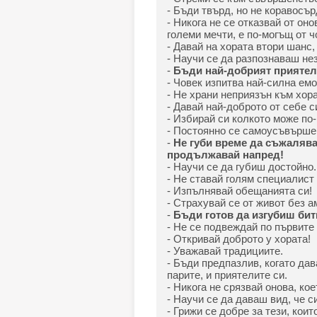
- Бъди твърд, но не коравосър
- Никога не се отказвай от он
големи мечти, е по-могъщ от ч
- Давай на хората втори шанс, 
- Научи се да разпознаваш не
-
Бъди най-добрият приятел 
- Човек изпитва най-силна ем
- Не храни неприязън към хор
- Давай най-доброто от себе с
- Избирай си колкото може по-
- Постоянно се самоусъвърше
-
Не губи време да съжалява
продължавай напред!
- Научи се да губиш достойно
- Не ставай голям специалист
- Изпълнявай обещанията си!
- Страхувай се от живот без а
-
Бъди готов да изгубиш битк
- Не се подвеждай по първите
- Откривай доброто у хората!
- Уважавай традициите.
- Бъди предпазлив, когато да
парите, и приятелите си.
- Никога не срязвай онова, ко
- Научи се да даваш вид, че си
- Грижи се добре за тези, коит