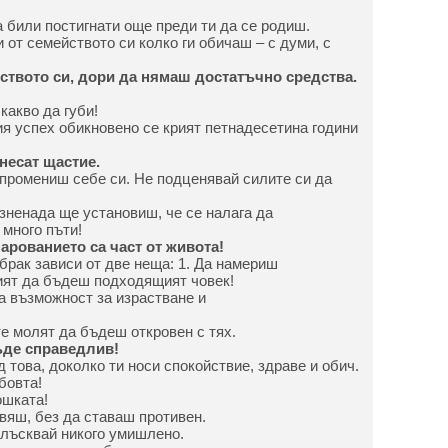
а били постигнати още преди ти да се родиш.
и от семейството си колко ги обичаш – с думи, с
ството си, дори да нямаш достатъчно средства.
 какво да губи!
ия успех обикновено се крият петнадесетина години
несат щастие.
 промениш себе си. Не подценявай силите си да
изненада ще установиш, че се налага да
много пъти!
арованието са част от живота!
брак зависи от две неща: 1. Да намериш
ият да бъдеш подходящият човек!
на възможност за израстване и
 те молят да бъдеш откровен с тях.
ъде справедлив!
 това, доколко ти носи спокойствие, здраве и обич.
бовта!
ошката!
авяш, без да ставаш противен.
тблъсквай никого умишлено.