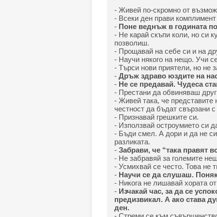
- Живей по-скромно от възмож
- Всеки ден прави комплимент
-
Поне веднъж в годината по
- Не карай скъпи коли, но си 
позволиш.
- Прощавай на себе си и на др
- Научи някого на нещо. Учи се
- Търси нови приятели, но не 
-
Дръж здраво юздите на нас
-
Не се предавай. Чудеса ста
- Престани да обвиняваш други
- Живей така, че представите 
честност да бъдат свързани с 
- Признавай грешките си.
- Използвай остроумието си д
- Бъди смел. А дори и да не си
разликата.
-
Забрави, че “така правят в
- Не забравяй за големите нещ
- Усмихвай се често. Това не 
-
Научи се да слушаш. Поняк
- Никога не лишавай хората от
-
Изчакай час, за да се успо
предизвикал. А ако става ду
ден.
- Стреми се към съвършенство