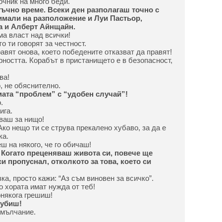
точник на много беди.
тъчно време. Всеки ден разполагаш точно с
 имали на разположение и Луи Пастьор,
а и Алберт Айнщайн.
ма власт над всички!
о ти говорят за честност.
авят онова, което победените отказват да правят!
рността. Корабът в пристанището е в безопасност,
ва!
, не обяснително.
ата “проблем” с “удобен случай”!
.
ига.
яваш за нищо!
Ако нещо ти се струва прекалено хубаво, за да е
ка.
ш на някого, че го обичаш!
Когато преценяваш живота си, повече ще
и пропуснал, отколкото за това, което си
ка, просто кажи: “Аз съм виновен за всичко”.
о хората имат нужда от теб!
онякога грешиш!
губиш!
 мълчание.