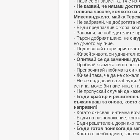
- Пази се от завистта. Тя е из
-
Не казвай, че нямаш доста
толкова часове, колкото са
Микеланджело, майка Терез
- Не забравяй, че добротата и
- Бъди предпазлив с хора, коит
- Запомни, че победителите пр
- Търси добрият шанс, не сигу
но дъното му гние.
- Подновявай стари приятелст
- Живей живота си удивително
-
Опитвай се да замениш дум
- Пробвай късмета си по-често
- Препрочитай любимата си кн
- Живей така, че да не съжал
- Не се поддавай на заблуди. 
истина, може би наистина е та
- Не пропускай случай да каже
-
Бъди храбър и решителен. 
съжаляваш за онова, което с
направил!
- Когато скъсваш интимна връз
- Бъди на разположение, когат
- Бъди решителен, дори ако п
-
Бъди готов понякога да за
- Когато е необходимо, запази