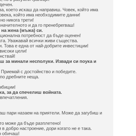
дечен.
ова, което искаш да направиш. Човек, който има
овека, който има необходимите данни!
но никога трети!
значителното и да го пренебрегваш!
на жена (мъжа) си.
оционална потребност да бъде оценен!
ата. Уважавай всички живи същества.
и. Това е една от най-добрите инвестиции!
високи цели!
нствай!
ш за минали несполуки. Извади си поука и
. Приемай с достойнство и победите.
 по дребните неща.
мбиции!
а, за да спечелиш войната.
 впечатления.
ваш пари назаем на приятели. Може да загубиш и
ето може да бъде разплетено!
 в добро настроение, дори когато не е така.
о обичаш!