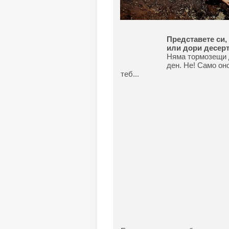
Представете си,
или дори десерт
Няма тормозещи д
ден. Не! Само он
теб...