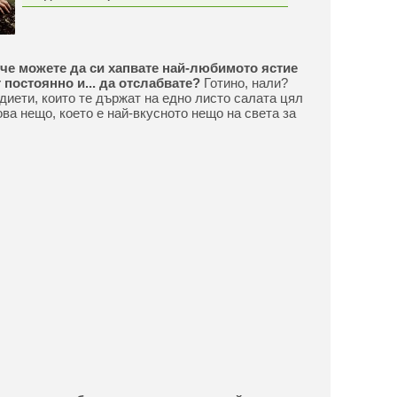
 че можете да си хапвате най-любимото ястие
 постоянно и... да отслабвате?
Готино, нали?
иети, които те държат на едно листо салата цял
ова нещо, което е най-вкусното нещо на света за