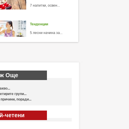
7 напитки, освен...
Тенденции
5 лесни начина за...
ж Още
акво...
етирите групи...
 причини, поради...
й-четени