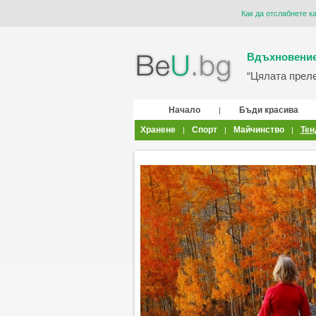
Как да отслабнете к
Вдъхновение
“Цялата прелес
Начало
Бъди красива
|
Хранене
Спорт
Майчинство
Тен
|
|
|