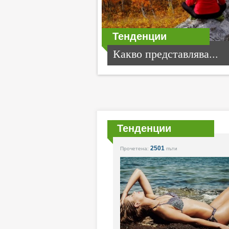
Тенденции
Какво представлява...
Тенденции
2501
Прочетена:
пъти