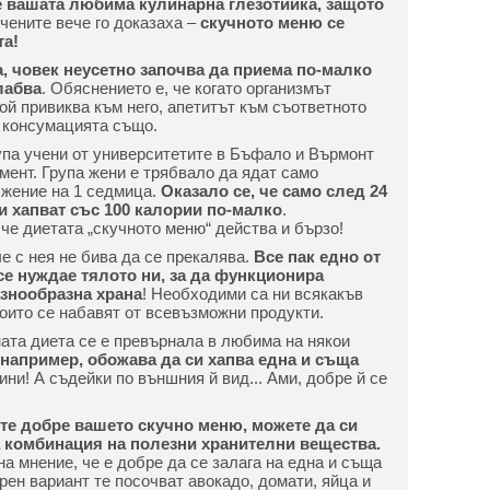
е вашата любима кулинарна глезотийка, защото
чените вече го доказаха –
скучното меню се
та!
, човек неусетно започва да приема по-малко
лабва
. Обяснението е, че когато организмът
ой привиква към него, апетитът към съответното
, консумацията също.
рупа учени от университетите в Бъфало и Върмонт
мент. Група жени е трябвало да ядат само
жение на 1 седмица.
Оказало се, че само след 24
и хапват със 100 калории по-малко
.
че диетата „скучното меню“ действа и бързо!
че с нея не бива да се прекалява.
Все пак едно от
се нуждае тялото ни, за да функционира
азнообразна храна
! Необходими са ни всякакъв
оито се набавят от всевъзможни продукти.
ната диета се е превърнала в любима на някои
апример, обожава да си хапва една и съща
дини! А съдейки по външния й вид... Ами, добре й се
ете добре вашето скучно меню, можете да си
 комбинация на полезни хранителни вещества.
а мнение, че е добре да се залага на една и съща
рен вариант те посочват авокадо, домати, яйца и