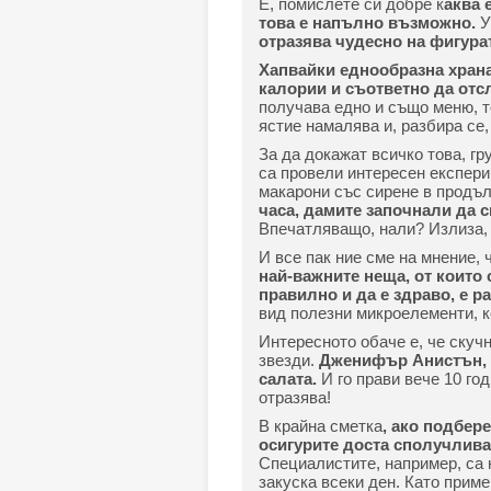
Е, помислете си добре к
аква 
това е напълно възможно.
У
отразява чудесно на фигура
Хапвайки еднообразна храна
калории и съответно да отс
получава едно и също меню, т
ястие намалява и, разбира се
За да докажат всичко това, г
са провели интересен експери
макарони със сирене в продъл
часа, дамите започнали да с
Впечатляващо, нали? Излиза, 
И все пак ние сме на мнение, 
най-важните неща, от които 
правилно и да е здраво, е р
вид полезни микроелементи, к
Интересното обаче е, че скуч
звезди.
Дженифър Анистън, н
салата.
И го прави вече 10 го
отразява!
В крайна сметка
, ако подбер
осигурите доста сполучлива
Специалистите, например, са н
закуска всеки ден. Като приме