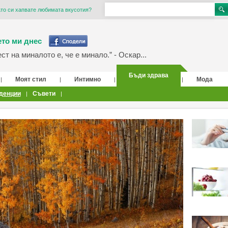
ато си хапвате любимата вкусотия?
то ми днес
т на миналото е, че е минало.” - Оскар...
Бъди здрава
Моят стил
Интимно
Мода
|
|
|
|
денции
Съвети
|
|