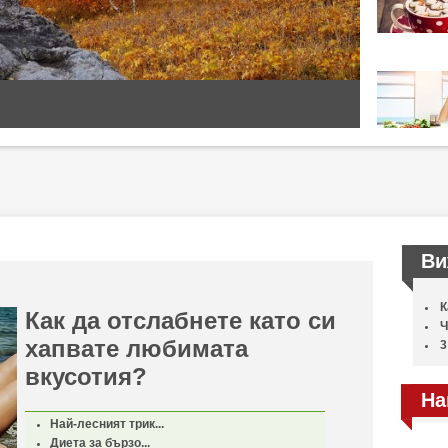
Ви
К
Как да отслабнете като си
Ч
хапвате любимата
3
вкусотия?
На
Най-лесният трик...
Диета за бързо...