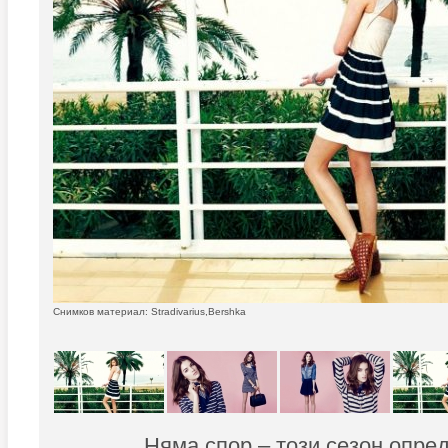
Снимков материал: Stradivarius,Bershka
Няма спор – този сезон опре