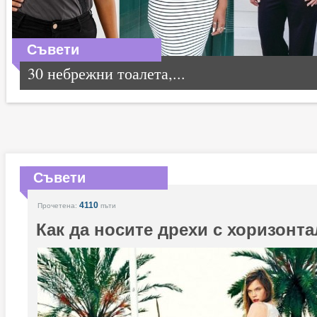
Съвети
30 небрежни тоалета,...
Съвети
4110
Прочетена:
пъти
Как да носите дрехи с хоризонт