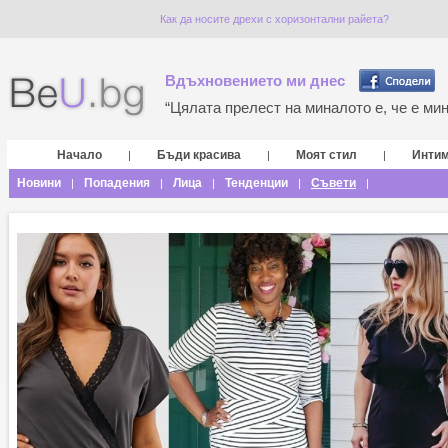
Как да носите дрехи с хоризонтални райета?
Вдъхновението ми днес
“Цялата прелест на миналото е, че е мина
Начало
Бъди красива
Моят стил
Инти
|
|
|
Новини
Попадения
Лица
Тенденции
Съвети
|
|
|
|
|