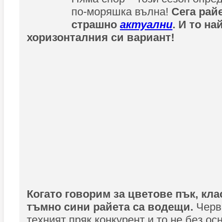
по-моряшка вълна!
Сега рай
страшно
актуални
. И то на
хоризонталния си вариант!
Когато говорим за цветове пък, кл
тъмно сини райета са водещи.
Черв
техният пряк конкурент и то не без ос