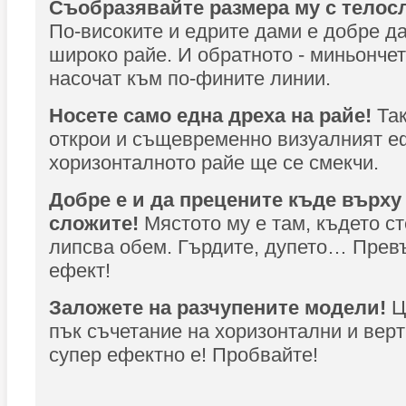
Съобразявайте размера му с телос
По-високите и едрите дами е добре да
широко райе. И обратното - миньончет
насочат към по-фините линии.
Носете само една дреха на райе!
Та
открои и същевременно визуалният е
хоризонталното райе ще се смекчи.
Добре е и да прецените къде върху 
сложите!
Мястото му е там, където ст
липсва обем. Гърдите, дупето… Прев
ефект!
Заложете на разчупените модели!
Ц
пък съчетание на хоризонтални и верт
супер ефектно е! Пробвайте!