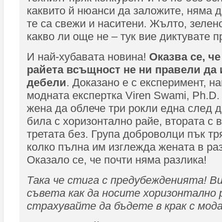
каквито й нюанси да заложите, няма д
те са свежи и наситени. Жълто, зелен
какво ли още не – тук вие диктувате п
И най-хубавата новина!
Оказва се, ч
райета всъщност не ни правели да 
дебели
. Доказано е с експеримент, н
модната експертка Viren Swami, Ph.D
жена да облече три рокли една след д
била с хоризонтално райе, втората с 
третата без. Група доброволци пък т
колко пълна им изглежда жената в ра
Оказало се, че почти няма разлика!
Така че стига с предубежденията! В
съвета как да носите хоризонтално р
страхувайте да бъдете в крак с мод