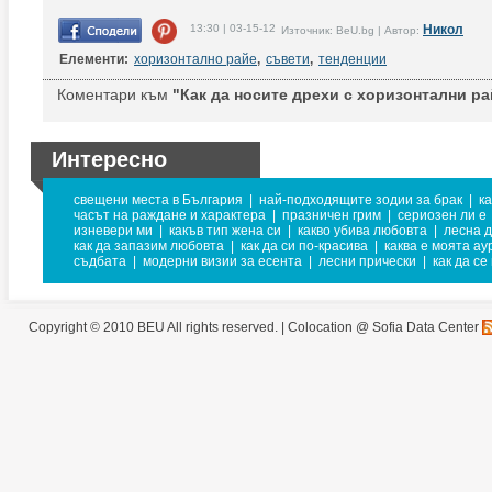
13:30 | 03-15-12
Никол
Източник: BeU.bg | Автор:
Елементи:
хоризонтално райе
,
съвети
,
тенденции
Коментари към
"Как да носите дрехи с хоризонтални ра
Интересно
свещени места в България
|
най-подходящите зодии за брак
|
к
часът на раждане и характера
|
празничен грим
|
сериозен ли е
изневери ми
|
какъв тип жена си
|
какво убива любовта
|
лесна 
как да запазим любовта
|
как да си по-красива
|
каква е моята ау
съдбата
|
модерни визии за есента
|
лесни прически
|
как да се
Copyright © 2010 BEU All rights reserved. |
Colocation @ Sofia Data Center