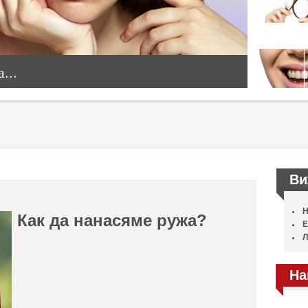
...
Ви
Н
Как да нанасяме ружа?
Е
Л
На