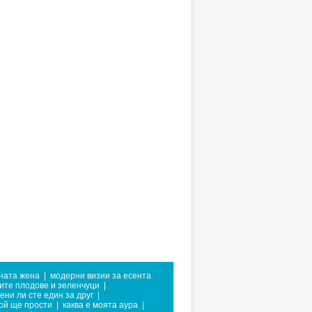
ната жена
|
модерни визии за есента
ите плодове и зеленчуци
|
ени ли сте един за друг
|
той ще прости
|
каква е моята аура
|