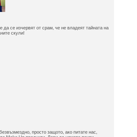
е да се изчервят от срам, че не владеят тайната на
ните скули!
безвъзмездно, просто защото, ако питате нас,