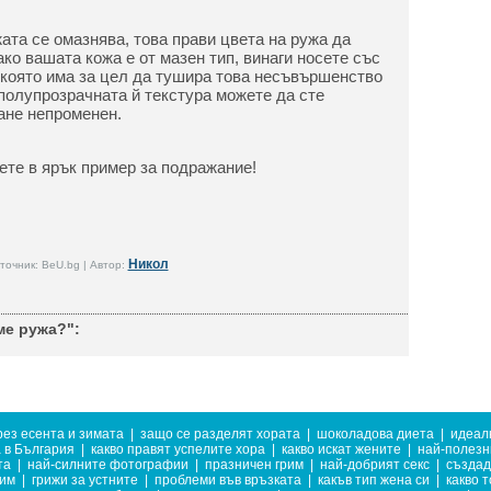
ата се омазнява, това прави цвета на ружа да
ако вашата кожа е от мазен тип, винаги носете със
 която има за цел да тушира това несъвършенство
 полупрозрачната й текстура можете да сте
тане непроменен.
ете в ярък пример за подражание!
Никол
точник: BeU.bg | Автор:
ме ружа?":
рез есента и зимата
|
защо се разделят хората
|
шоколадова диета
|
идеал
 в България
|
какво правят успелите хора
|
какво искат жените
|
най-полезн
та
|
най-силните фотографии
|
празничен грим
|
най-добрият секс
|
създад
ним
|
грижи за устните
|
проблеми във връзката
|
какъв тип жена си
|
какво 