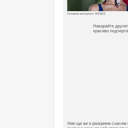
Снимков материал: BGNES
Накарайте другит
красиво подчерта
Ние ще ви я разкрием съвсем 