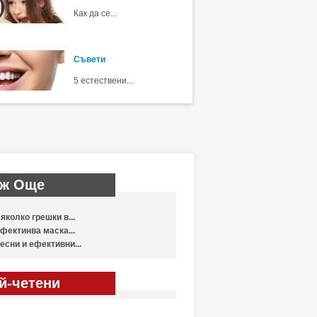
Как да се...
Съвети
5 естествени...
ж Още
яколко грешки в...
фектинва маска...
есни и ефективни...
й-четени