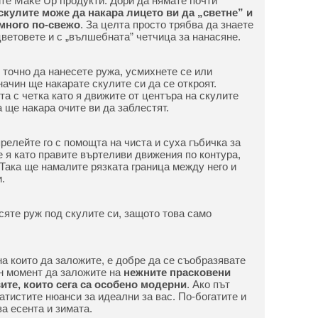
ите Make Up продукти. Дори да нямате почти
скулите може да накара лицето ви да „светне” и
много по-свежо
. За целта просто трябва да знаете
цветовете и с „вълшебната” четчица за нанасяне.
е точно да нанесете ружа, усмихнете се или
начин ще накарате скулите си да се откроят.
а с четка като я движите от центъра на скулите
 ще накара очите ви да заблестят.
релейте го с помощта на чиста и суха гъбичка за
е я като правите въртеливи движения по контура,
 Така ще намалите рязката граница между него и
.
сяте руж под скулите си, защото това само
 на които да заложите, е добре да се съобразявате
н момент да заложите на
нежните прасковени
ите, които сега са особено модерни
. Ако път
латистите нюанси за идеални за вас. По-богатите и
а есента и зимата.