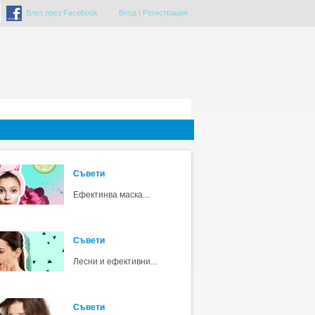
Влез през Facebook
Вход
|
Регистрация
Съвети
Ефектинва маска...
Съвети
Лесни и ефективни...
Съвети