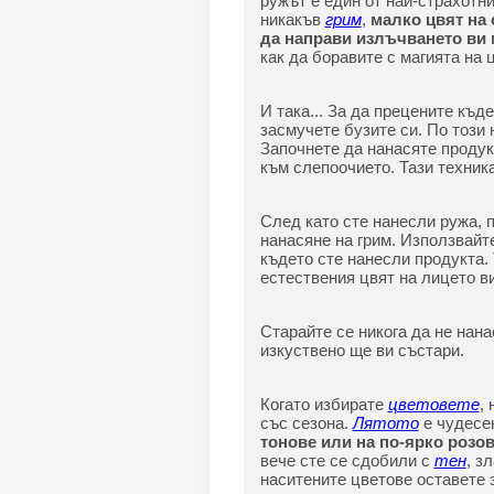
ружът е един от най-страхотн
никакъв
грим
,
малко цвят на 
да направи излъчването ви 
как да боравите с магията на 
И така... За да прецените къд
засмучете бузите си. По този 
Започнете да нанасяте продукт
към слепоочието. Тази техника
След като сте нанесли ружа, п
нанасяне на грим. Използвайт
където сте нанесли продукта.
естествения цвят на лицето ви
Старайте се никога да не нана
изкуствено ще ви състари.
Когато избирате
цветовете
,
със сезона.
Лятото
е чудесе
тонове или на по-ярко розов
вече сте се сдобили с
тен
, з
наситените цветове оставете з