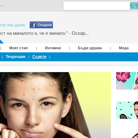
жа?
то ми днес
т на миналото е, че е минало.” - Оскар...
Моят стил
Интимно
Бъди здрава
Мода
|
|
|
|
Тенденции
Съвети
|
|
|