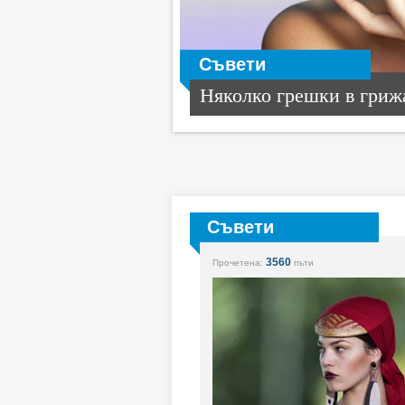
Съвети
Няколко грешки в грижа
Съвети
3560
Прочетена:
пъти