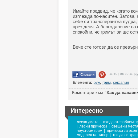
Имайте предвид, че когато кож
изглежда по-наситен. Затова, 
себе си трансперантна пудра,
през деня. А благодарение на
спокойни, че гримът ви ще ос
Вече сте готови да се превърн
11:40 | 06-30-11
Из
Елементи:
руж
,
грим
,
сексапил
Коментари към
"Как да нанася
Интересно
лесна диета
|
как да отслабнем п
|
лесни прически
|
свещени места
неустоим грим
|
прически за есен
модерен маникюр
|
как да се хра