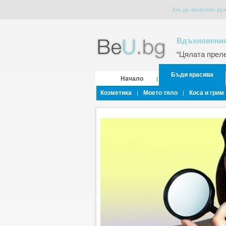
Как да нанасяме ру
Вдъхновение
“Цялата прелес
Бъди красива
Начало
|
Козметика
Моето тяло
Коса и грим
|
|