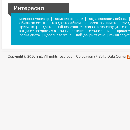
Интересно
модерен маникюр
|
какъв тип жена си
|
как да запазим любовта
|
обувки за есента
|
как да отслабнем през есента и зимата
|
създ
трикчета
|
съдбата
|
най-полезните плодове и зеленчуци
|
свещ
как да се предпазим от грип и настинка
|
сериозен ли е
|
проблем
лесна диета
|
идеалната жена
|
най-добрият секс
|
грижи за ус
|
Copyright © 2010 BEU All rights reserved. |
Colocation @ Sofia Data Center