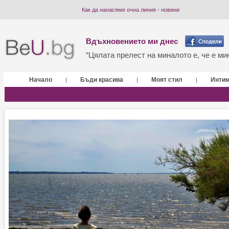
Как да нанасяме очна линия - новини
Вдъхновението ми днес
“Цялата прелест на миналото е, че е мин
Начало
Бъди красива
Моят стил
Инти
|
|
|