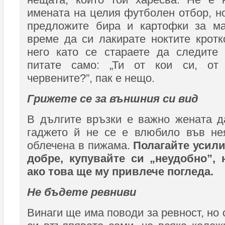
имената на целия футболен отбор, н
предложите бира и картофки за ма
време да си лакирате ноктите крот
него като се стараете да следите 
питате само: „Ти от кои си, от
червените?”, пак е нещо.
Грижете се за външния си вид
В дългите връзки е важно жената д
гаджето й не се е влюбило във нея
облечена в пижама.
Полагайте усили
добре, купувайте си „неудобно”, 
ако това ще му привлече погледа.
Не бъдете ревниви
Винаги ще има поводи за ревност, но 