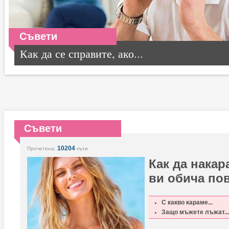
Съвети
Как да се справите, ако...
Съвети
10204
Прочетена:
пъти
Как да накар
ви обича по
С какво караме...
Защо мъжете лъжат...