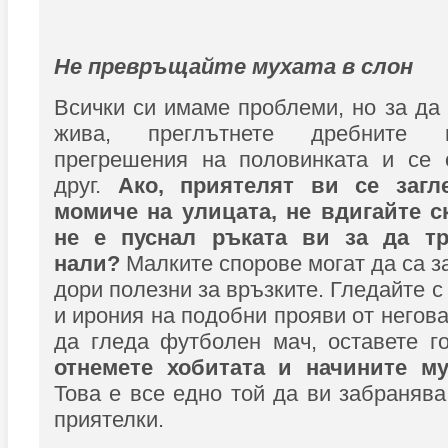
Не превръщайте мухата в слон
Всички си имаме проблеми, но за да 
жива, преглътнете дребните 
прегрешения на половинката и се 
друг.
Ако, приятелят ви се загл
момиче на улицата, не вдигайте ск
не е пуснал ръката ви за да тр
нали?
Малките спорове могат да са з
дори полезни за връзките. Гледайте с
и ирония на подобни прояви от негова
да гледа футболен мач, оставете г
отнемете хобитата и начините му
Това е все едно той да ви забранява
приятелки.