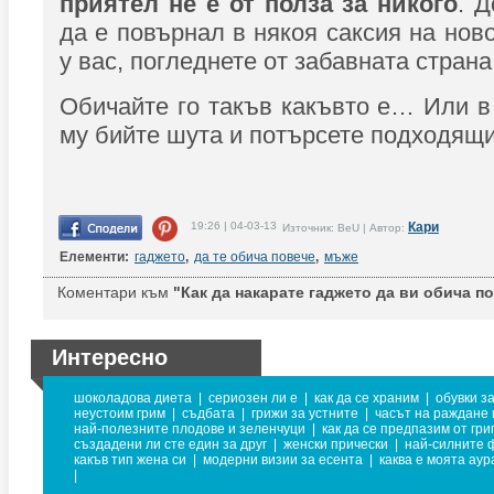
приятел не е от полза за никого
. 
да е повърнал в някоя саксия на нов
у вас, погледнете от забавната страна
Обичайте го такъв какъвто е… Или в
му бийте шута и потърсете подходящия
19:26 | 04-03-13
Кари
Източник: BeU | Автор:
Елементи:
гаджето
,
да те обича повече
,
мъже
Коментари към
"Как да накарате гаджето да ви обича п
Интересно
шоколадова диета
|
сериозен ли е
|
как да се храним
|
обувки з
неустоим грим
|
съдбата
|
грижи за устните
|
часът на раждане 
най-полезните плодове и зеленчуци
|
как да се предпазим от гри
създадени ли сте един за друг
|
женски прически
|
най-силните 
какъв тип жена си
|
модерни визии за есента
|
каква е моята аур
|