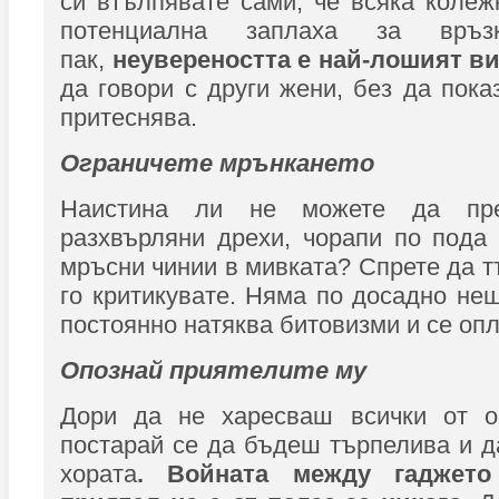
си втълпявате сами, че всяка колеж
потенциална заплаха за връ
пак,
неувереността е най-лошият ви
да говори с други жени, без да пока
притеснява.
Ограничете мрънкането
Наистина ли не можете да пре
разхвърляни дрехи, чорапи по пода
мръсни чинии в мивката? Спрете да т
го критикувате. Няма по досадно нещ
постоянно натяква битовизми и се опл
Опознай приятелите му
Дори да не харесваш всички от о
постарай се да бъдеш търпелива и 
хората
. Войната между гаджето