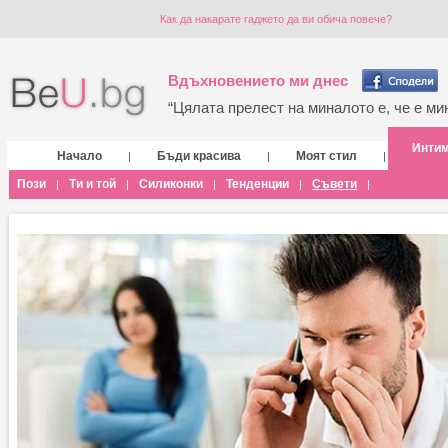
Как да накарате гаджето да ви обича повече?
Вдъхновението ми днес
“Цялата прелест на миналото е, че е мин
Инти
Начало
Бъди красива
Моят стил
|
|
|
Пози
Ти и той
Силиконки
Тенденции
Съвети
|
|
|
|
|