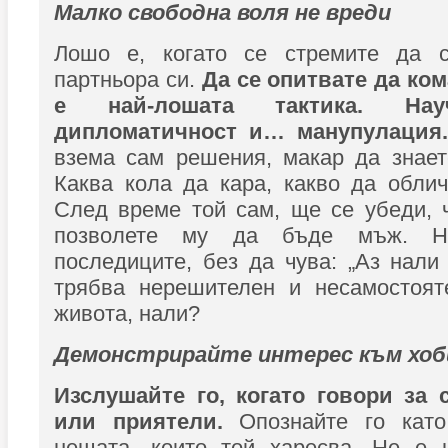
Малко свободна воля не вреди
Лошо е, когато се стремите да с
партньора си.
Да се опитвате да ко
е най-лошата тактика. На
дипломатичност и… манупулация
взема сам решения, макар да знает
Каква кола да кара, какво да облич
След време той сам, ще се убеди, 
позволете му да бъде мъж. Н
последиците, без да чува: „Аз нали 
трябва нерешителен и несамостоят
живота, нали?
Демонстрирайте интерес към хо
Изслушайте го, когато говори за с
или приятели.
Опознайте го като
нещата, които той харесва. Не е 