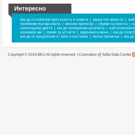
Интересно
как да отслабнем през есента и зимата
|
какъв тип жена си
|
най
проблеми във връзката
|
женски прически
|
обувки за есента
|
н
шоколадова диета
|
как да премахнем целулита
|
най-полезните
изневери ми
|
грижи за устните
|
идеалната жена
|
как да спор
как да се предпазим от грип и настинка
|
лесни прически
|
как да
Copyright © 2010 BEU All rights reserved. |
Colocation @ Sofia Data Center