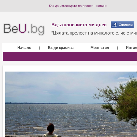
Как да изглеждате по високи - новини
Вдъхновението ми днес
“Цялата прелест на миналото е, че е мин
Начало
Бъди красива
Моят стил
Инти
|
|
|