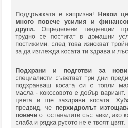
Поддръжката е капризна!
Някои цв
много повече усилия и финансо
други.
Определени тенденции пр
трудно се постигат в домашни ус
постижими, след това изискват тройн
за да изглежда косата ти здрава и лъс
Подхрани и подготви за нов
специалисти съветват три дни пред
подхранваш косата си с топли ма
масла - кокосовото е добър вариант.
цвета и ще заздрави косата. Ху
предвид, че
перхидролът изтощав
повече
от останалите съставки, ако к
слаба и рядка русото не е твоят цвят.