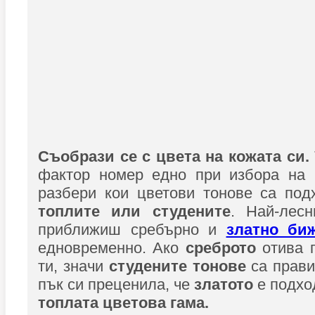
Съобрази се с цвета на кожата си.
фактор номер едно при избора на 
разбери кои цветови тонове са под
топлите или студените
. Най-лес
приближиш сребърно и
златно би
едновременно. Ако
среброто
отива 
ти, значи
студените тонове
са прави
пък си преценила, че
златото
е подхо
топлата цветова гама.