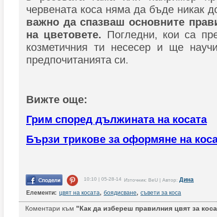
червената коса няма да бъде никак д
важно да спазваш основните прав
на цветовете.
Погледни, кои са пр
козметичния ти несесер и ще нау
предпочитанията си.
Вижте още:
Грим според дължината на косата
Бързи трикове за оформяне на кос
10:10 | 05-28-14
Дина
Източник: BeU | Автор:
Елементи:
цвят на косата
,
боядисване
,
съвети за коса
Коментари към
"Как да избереш правилния цвят за коса