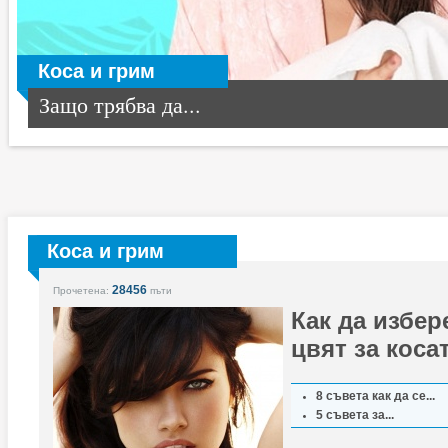
Коса и грим
Защо трябва да...
Коса и грим
28456
Прочетена:
пъти
Как да избе
цвят за коса
8 съвета как да се...
5 съвета за...