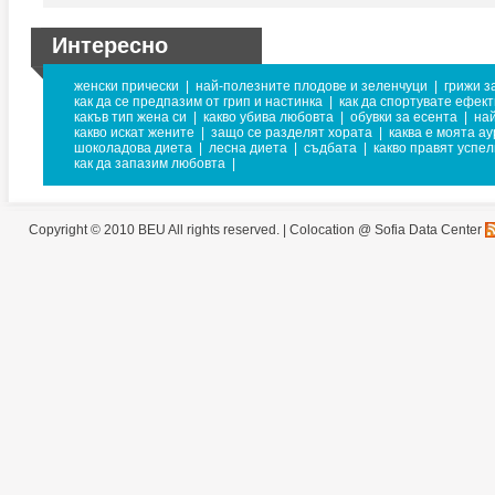
Интересно
женски прически
|
най-полезните плодове и зеленчуци
|
грижи з
как да се предпазим от грип и настинка
|
как да спортувате ефек
какъв тип жена си
|
какво убива любовта
|
обувки за есента
|
на
какво искат жените
|
защо се разделят хората
|
каква е моята ау
шоколадова диета
|
лесна диета
|
съдбата
|
какво правят успе
как да запазим любовта
|
Copyright © 2010 BEU All rights reserved. |
Colocation @ Sofia Data Center