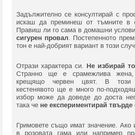
Задължително се консултирай с про
искаш да преминеш от тъмните в с
Правиш ли го сама в домашни услови
сигурен провал
. Постепенното прем
тон е най-добрият вариант в този случ
Отрази характера си.
Не избирай то
Странно ще е срамежлива жена
крещящо червен цвят. В този 
кестенявото ще е много по-подходя
избор може да доведе до доста неп
така че
не експериментирай твърде 
Гримовете също имат значение. Ако
в розовата гама или например пр