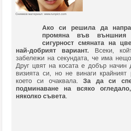
Снимков материал: www.runpict.com
Ако си решила да напра
промяна във външния
сигурност смяната на цве
най-добрият вариант.
Всеки, ко
забележи на секундата, че има нещо
Друг цвят на косата е добър начин
визията си, но не винаги крайният 
което си очаквала.
За да си спе
подминаване на всяко огледало
няколко съвета
.