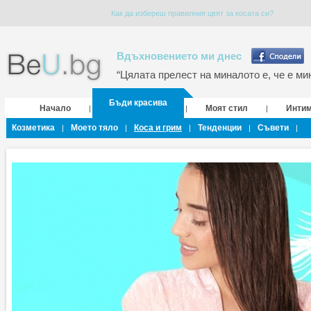
Как да избереш правилния цвят за косата си?
Вдъхновението ми днес
“Цялата прелест на миналото е, че е мин
Бъди красива
Начало
Моят стил
Инти
|
|
|
Козметика
Моето тяло
Коса и грим
Тенденции
Съвети
|
|
|
|
|