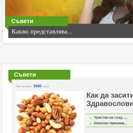
Съвети
Какво представлява...
Съвети
3090
Прочетена:
пъти
Как да засит
Здравослов
Чувство на глад -...
Няколко причини...