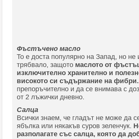
Фъстъчено масло
То е доста популярно на Запад, но не и
трябвало, защото
маслото от фъстъ
изключително хранително и полезн
високото си съдържание на фибри
препоръчително и да се внимава с доз
от 2 лъжички дневно.
Салца
Всички знаем, че гладът не може да с
ябълка или някакъв суров зеленчук.
Н
разполагате със салца, която да д