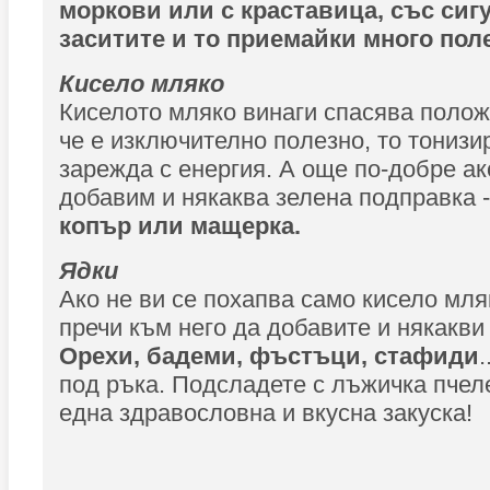
моркови или с краставица, със сиг
заситите и то приемайки много пол
Кисело мляко
Киселото мляко винаги спасява полож
че е изключително полезно, то тонизи
зарежда с енергия. А още по-добре а
добавим и някаква зелена подправка 
копър или мащерка.
Ядки
Ако не ви се похапва само кисело мля
пречи към него да добавите и някакви
Орехи, бадеми, фъстъци, стафиди
.
под ръка. Подсладете с лъжичка пчеле
една здравословна и вкусна закуска!