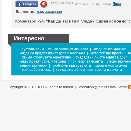
17:00 | 07-03-12
Лола
Източник: BeU.bg | Автор:
Елементи:
глад
,
засищане
Коментари към
"Как да заситим глада? Здравословно":
Интересно
неустоим грим
|
как да запазим любовта
|
как да си по-красива
|
как да се предпазим от грип и настинка
|
какво той ще прости
|
н
|
как да спортувате ефективно
|
създадени ли сте един за друг
|
какво правят успелите хора
|
прически за есента
|
лесни причес
женски прически
|
проблеми във връзката
|
каква е моята аура
|
|
най-добрият секс
|
как да отслабнем през есента и зимата
|
Copyright © 2010 BEU All rights reserved. |
Colocation @ Sofia Data Center