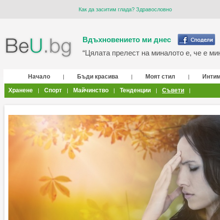
Как да заситим глада? Здравословно
Вдъхновението ми днес
“Цялата прелест на миналото е, че е мин
Начало
Бъди красива
Моят стил
Инти
|
|
|
Хранене
Спорт
Майчинство
Тенденции
Съвети
|
|
|
|
|