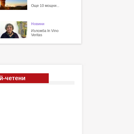
Още 10 мощни...
Новини
Изложба In Vino
Veritas
й-четени