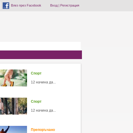
Влез през Facebook
Вход
|
Регистрация
Спорт
12 начина да...
Спорт
12 начина да...
Препоръчано