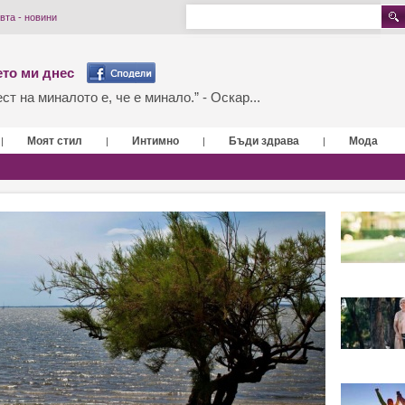
вта - новини
то ми днес
т на миналото е, че е минало.” - Оскар...
Моят стил
Интимно
Бъди здрава
Мода
|
|
|
|