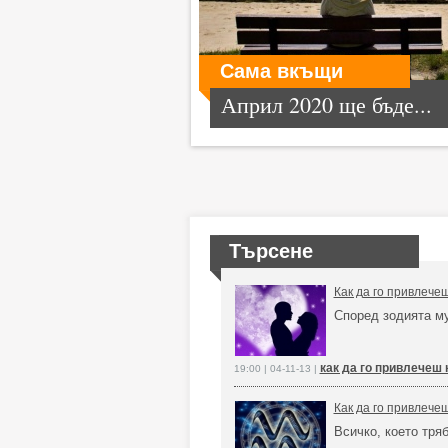
Сама вкъщи
Април 2020 ще бъде...
Търсене
Как да го привлече
Според зодията м
как да го привлечеш 
19:00 | 04-11-13 |
Как да го привлече
Всичко, което тря