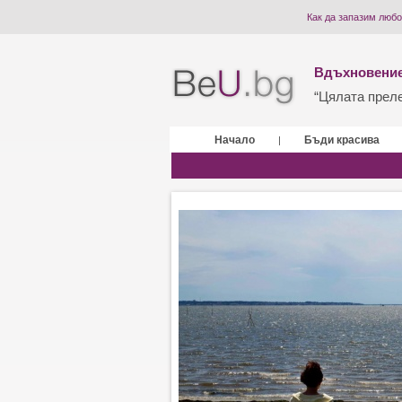
Как да запазим любо
Вдъхновение
“Цялата прелес
Начало
Бъди красива
|