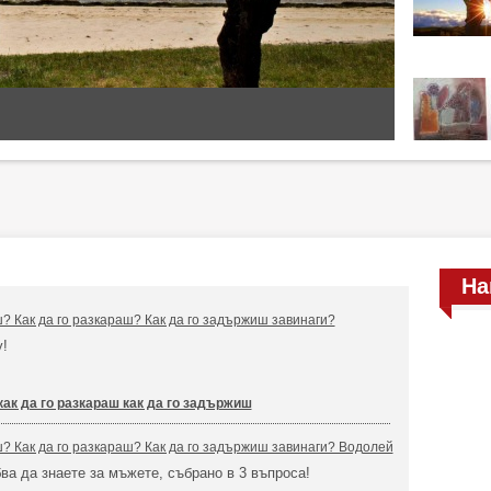
На
ш? Как да го разкараш? Как да го задържиш завинаги?
у!
как да го разкараш как да го задържиш
ш? Как да го разкараш? Как да го задържиш завинаги? Водолей
бва да знаете за мъжете, събрано в 3 въпроса!