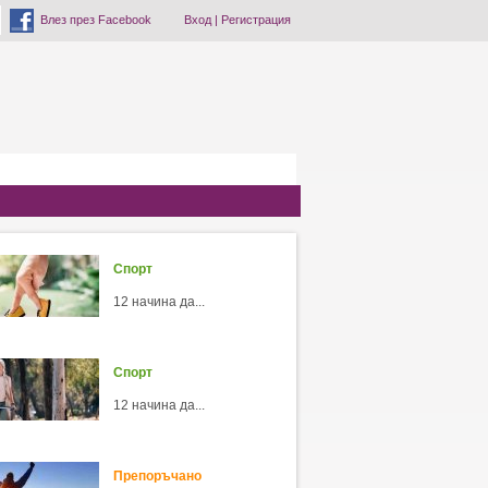
Влез през Facebook
Вход
|
Регистрация
Спорт
12 начина да...
Спорт
12 начина да...
Препоръчано