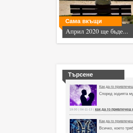
Сама вкъщи
Април 2020 ще бъде...
Търсене
Как да го привлече
Според зодията м
как да го привлечеш 
19:00 | 04-11-13 |
Как да го привлече
Всичко, което тря