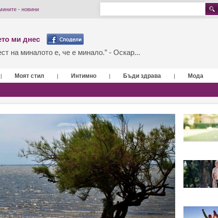
мините - новини
то ми днес
т на миналото е, че е минало.” - Оскар...
Моят стил
Интимно
Бъди здрава
Мода
|
|
|
|