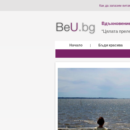
Как да запазим вита
Вдъхновение
“Цялата прелес
Начало
Бъди красива
|