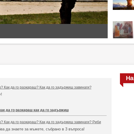
На
ш? Как да го разкараш? Как да го задържиш завинаги?
у!
как да го разкараш как да го задържиш
ш? Как да го разкараш? Как да го задържиш завинаги? Риби
бва да знаете за мъжете, събрано в 3 въпроса!