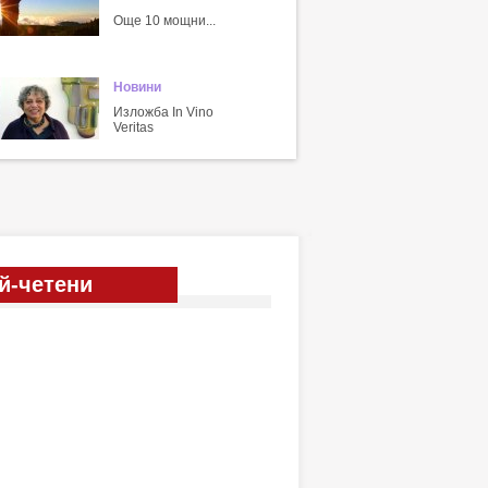
Още 10 мощни...
Новини
Изложба In Vino
Veritas
й-четени