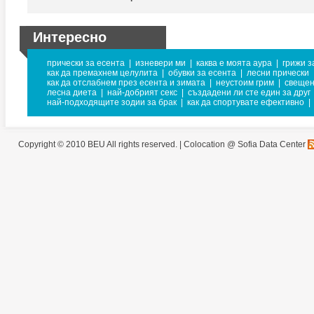
Интересно
прически за есента
|
изневери ми
|
каква е моята аура
|
грижи з
как да премахнем целулита
|
обувки за есента
|
лесни прически
как да отслабнем през есента и зимата
|
неустоим грим
|
свещен
лесна диета
|
най-добрият секс
|
създадени ли сте един за друг
най-подходящите зодии за брак
|
как да спортувате ефективно
|
Copyright © 2010 BEU All rights reserved. |
Colocation @ Sofia Data Center