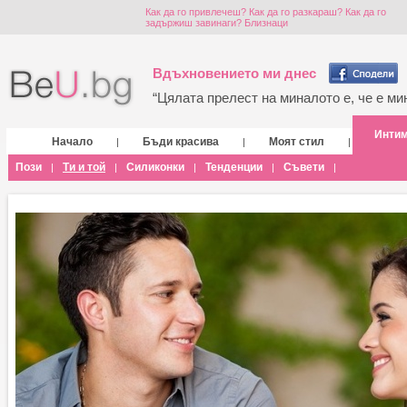
Как да го привлечеш? Как да го разкараш? Как да го
задържиш завинаги? Близнаци
Вдъхновението ми днес
“Цялата прелест на миналото е, че е мин
Инти
Начало
Бъди красива
Моят стил
|
|
|
Пози
Ти и той
Силиконки
Тенденции
Съвети
|
|
|
|
|