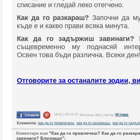
списание и гледай леко отегчено.
Как да го разкараш?
Започни да м
къде е и какво прави всяка минута.
Как да го задържиш завинаги?
Б
същевременно му поднасяй интер
Освен това бъди различна. Всеки ден!
Отговорите за останалите зодии, ви
18:01 | 04-11-13
Иглика
Източник: BeU | Автор:
Елементи:
как да го привлечеш
,
как да го разкараш
,
как да го задъ
Коментари към
"Как да го привлечеш? Как да го разкар
завинаги? Близнаци":