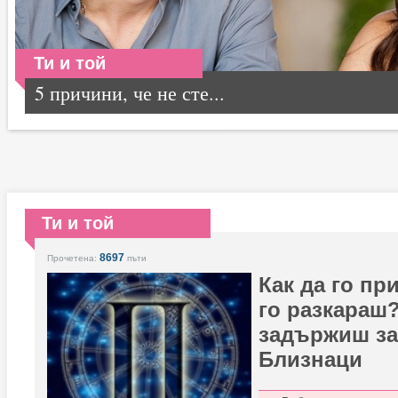
Ти и той
5 причини, че не сте...
Ти и той
8697
Прочетена:
пъти
Как да го пр
го разкараш?
задържиш за
Близнаци