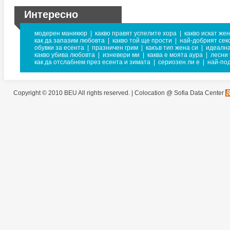
Интересно
модерен маникюр
|
какво правят успелите хора
|
какво искат же
как да запазим любовта
|
какво той ще прости
|
най-добрият сек
обувки за есента
|
празничен грим
|
какъв тип жена си
|
идеална
какво убива любовта
|
изневери ми
|
каква е моята аура
|
лесни
как да отслабнем през есента и зимата
|
сериозен ли е
|
най-по
Copyright © 2010 BEU All rights reserved. |
Colocation @ Sofia Data Center