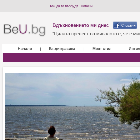
Как да го възбудя - новини
Вдъхновението ми днес
“Цялата прелест на миналото е, че е мин
Начало
Бъди красива
Моят стил
Инти
|
|
|