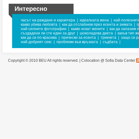
Интересно
часът на раждане и характера
|
идеалната жена
|
най-полезнит
какво убива любовта
|
как да отслабнем през есента и зимата
|
г
най-силните фотографии
|
какво искат жените
|
как да запазим 
създадени ли сте един за друг
|
шоколадова диета
|
какъв тип ж
как да си по-красива
|
прически за есента
|
трикчета
|
защо се р
най-добрият секс
|
проблеми във връзката
|
съдбата
|
Copyright © 2010 BEU All rights reserved. |
Colocation @ Sofia Data Center