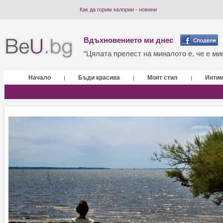
Как да горим калории - новини
Вдъхновението ми днес
“Цялата прелест на миналото е, че е мин
Начало
Бъди красива
Моят стил
Инти
|
|
|