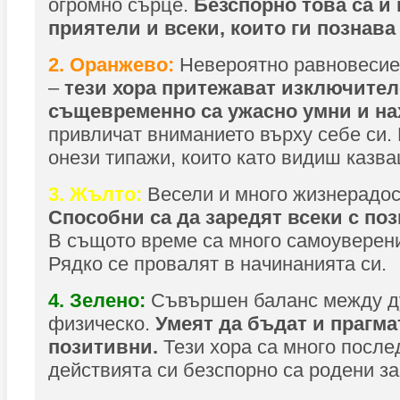
огромно сърце.
Безспорно това са и
приятели и всеки, които ги познава 
2. Оранжево:
Невероятно равновесие
–
тези хора притежават изключител
същевременно са ужасно умни и на
привличат вниманието върху себе си. 
онези типажи, които като видиш казва
3. Жълто:
Весели и много жизнерадос
Способни са да заредят всеки с по
В същото време са много самоуверени
Рядко се провалят в начинанията си.
4. Зелено:
Съвършен баланс между д
физическо.
Умеят да бъдат и прагма
позитивни.
Тези хора са много после
действията си безспорно са родени за