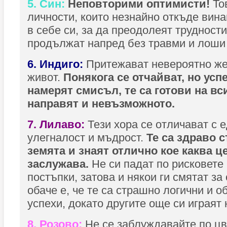
5. Син:
Неповторими оптимисти!
То
личности, които незнайно откъде вина
в себе си, за да преодолеят трудности
продължат напред без травми и лоши
6. Индиго:
Притежават невероятно же
живот.
Понякога се отчайват, но усп
намерят смисъл, те са готови на вси
направят и невъзможното.
7. Лилаво:
Тези хора се отличават с 
улегналост и мъдрост.
Те са здраво 
земята и знаят отлично кое каква ц
заслужава.
Не си падат по рисковете
постъпки, затова и някои ги смятат за
обаче е, че те са страшно логични и о
успехи, докато другите още си играят 
8. Розово:
Не се заблуждавайте по цве