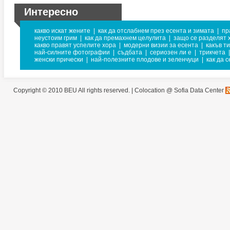
Интересно
какво искат жените
|
как да отслабнем през есента и зимата
|
пр
неустоим грим
|
как да премахнем целулита
|
защо се разделят 
какво правят успелите хора
|
модерни визии за есента
|
какъв т
най-силните фотографии
|
съдбата
|
сериозен ли е
|
трикчета
|
женски прически
|
най-полезните плодове и зеленчуци
|
как да 
Copyright © 2010 BEU All rights reserved. |
Colocation @ Sofia Data Center