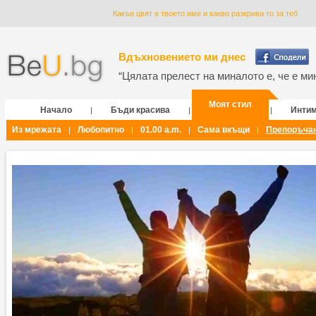
Какъв цвят е твоето име и какво разкрива то за теб
Вдъхновението ми днес
“Цялата прелест на миналото е, че е мин
Моят стил
Начало
Бъди красива
Инти
|
|
|
Из мрежата
Любопитно
01.00 a.m.
Сама вкъщи
Препоръча
|
|
|
|