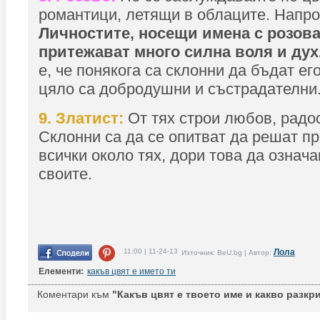
романтици, летящи в облаците. Напро
Личностите, носещи имена с розова
притежават много силна воля и дух
е, че понякога са склонни да бъдат его
цяло са добродушни и състрадателни
9. Златист:
От тях строи любов, радос
Склонни са да се опитват да решат п
всички около тях, дори това да означа
своите.
11:00 | 11-24-13
Лола
Източник: BeU.bg | Автор:
Елементи:
какъв цвят е името ти
Коментари към
"Какъв цвят е твоето име и какво разкри