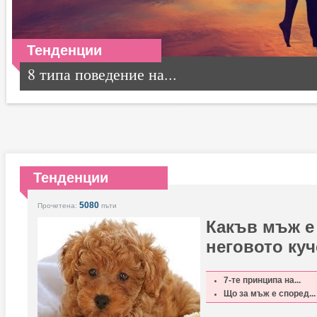
Тенденции
8 типа поведение на...
Тенденции
5080
Прочетена:
пъти
Какъв мъж е
неговото куч
7-те принципа на...
Що за мъж е според...