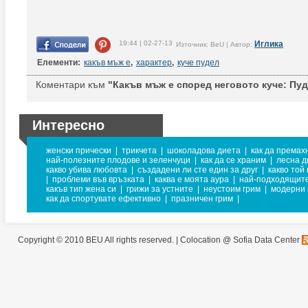
19:44 | 02-27-13
Иглика
Източник: BeU | Автор:
Елементи:
какъв мъж е
,
характер
,
куче пудел
Коментари към
"Какъв мъж е според неговото куче: Пуд
Интересно
женски прически
|
трикчета
|
шоколадова диета
|
как да премах
най-полезните плодове и зеленчуци
|
как да се храним
|
лесна д
какво убива любовта
|
създадени ли сте един за друг
|
какво той
|
проблеми във връзката
|
каква е моята аура
|
най-подходящите
какъв тип жена си
|
грижи за устните
|
неустоим грим
|
модерни 
как да спортувате ефективно
|
празничен грим
|
Copyright © 2010 BEU All rights reserved. |
Colocation @ Sofia Data Center