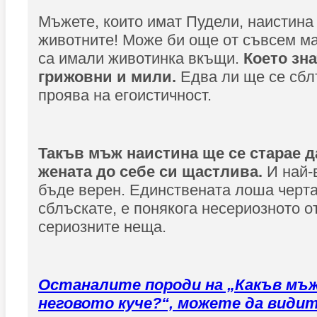
Мъжете, които имат Пудели, наистина
животните! Може би още от съвсем ма
са имали животинка вкъщи.
Което зна
грижовни и мили.
Едва ли ще се сбл
проява на егоистичност.
Такъв мъж наистина ще се старае д
жената до себе си щастлива.
И най-
бъде верен. Единствената лоша черта,
сблъскате, е понякога несериозното 
сериозните неща.
Останалите породи на „Какъв мъж
неговото куче?“, можете да видит