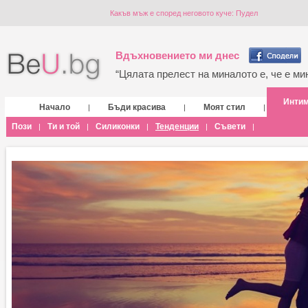
Какъв мъж е според неговото куче: Пудел
Вдъхновението ми днес
“Цялата прелест на миналото е, че е мин
Инти
Начало
Бъди красива
Моят стил
|
|
|
Пози
Ти и той
Силиконки
Тенденции
Съвети
|
|
|
|
|