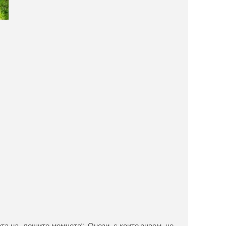
а на „лошите момчета“. Онези, с които знаем, че