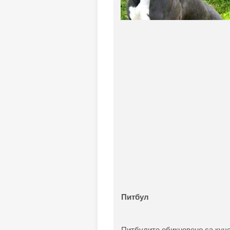
Питбул
Питбулите обикновено са кучет