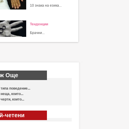
10 знака на езика...
Тенденции
Брачни...
ж Още
 типа поведение...
 неща, които...
 черти, които...
й-четени