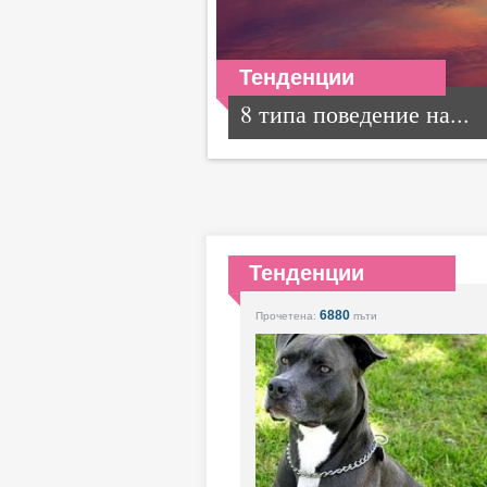
Тенденции
8 типа поведение на...
Тенденции
6880
Прочетена:
пъти