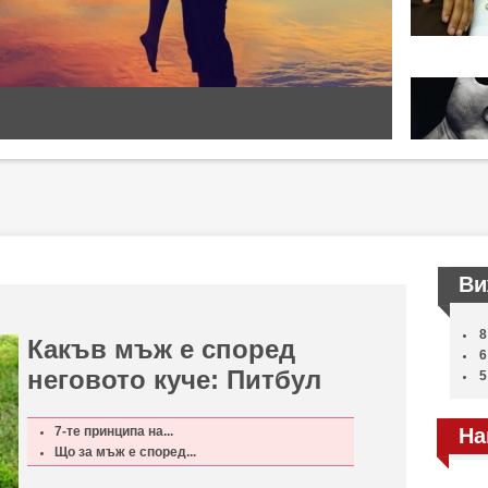
Ви
8
Какъв мъж е според
6
неговото куче: Питбул
5
7-те принципа на...
На
Що за мъж е според...