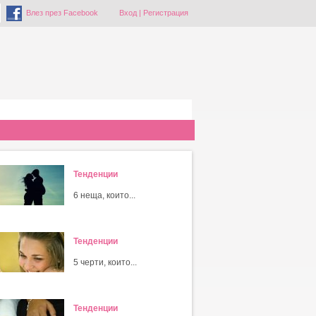
Влез през Facebook
Вход
|
Регистрация
Тенденции
6 неща, които...
Тенденции
5 черти, които...
Тенденции