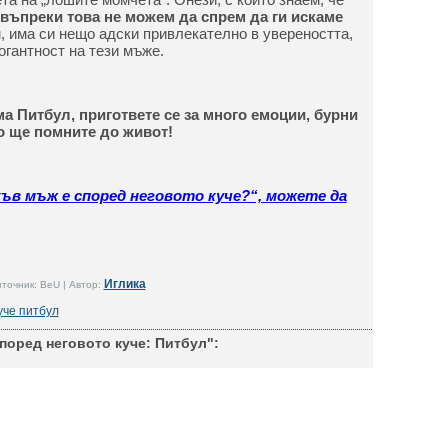
 въпреки това не можем да спрем да ги искаме
, има си нещо адски привлекателно в увереността,
огантност на тези мъже.
ма Питбул, пригответе се за много емоции, бурни
о ще помните до живот!
ъв мъж е според неговото куче?“, можете да
Иглика
точник: BeU | Автор:
уче питбул
поред неговото куче: Питбул":