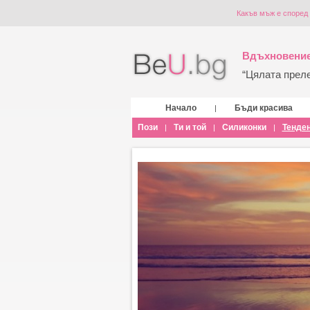
Какъв мъж е според 
Вдъхновение
“Цялата прелес
Начало
Бъди красива
|
Пози
Ти и той
Силиконки
Тенде
|
|
|