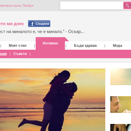
неговото куче: Питбул
то ми днес
т на миналото е, че е минало.” - Оскар...
Интимно
Моят стил
Бъди здрава
Мода
|
|
|
|
нции
Съвети
|
|