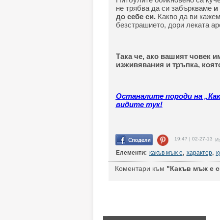
не трябва да си забъркваме
и
до себе си.
Какво да ви кажем
безстрашието, дори леката ар
Така че, ако вашият човек и
изживявания и тръпка, коят
Останалите породи на „Как
видите тук!
19:47 | 02-27-13
Из
Елементи:
какъв мъж е
,
характер
,
к
Коментари към
"Какъв мъж е с