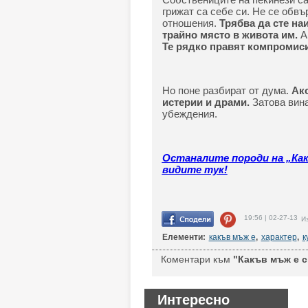
грижат са себе си. Не се обв
отношения.
Трябва да сте на
трайно място в живота им.
А,
Те рядко правят компромиси
Но поне разбират от дума.
Ако
истерии и драми.
Затова вина
убеждения.
Останалите породи на „Как
видите тук!
19:56 | 02-27-13
Из
Елементи:
какъв мъж е
,
характер
,
к
Коментари към
"Какъв мъж е с
Интересно