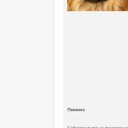
Пекинез
Собствениците на пекинези са