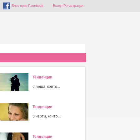
Влез през Facebook
Вход
|
Регистрация
Тенденции
6 неща, които...
Тенденции
5 черти, които...
Тенденции