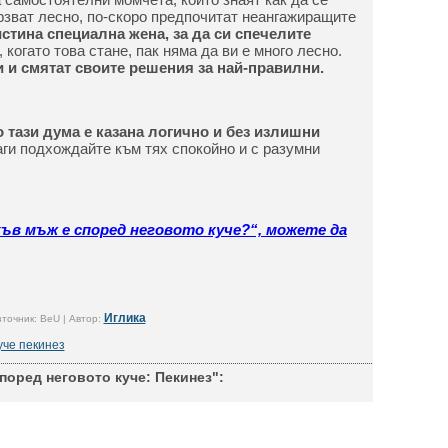
ързват лесно, по-скоро предпочитат неангажиращите
истина специална жена, за да си спечелите
 когато това стане, пак няма да ви е много лесно.
 и смятат своите решения за най-правилни.
 тази дума е казана логично и без излишни
ги подхождайте към тях спокойно и с разумни
ъв мъж е според неговото куче?“, можете да
Иглика
точник: BeU | Автор:
уче пекинез
поред неговото куче: Пекинез":