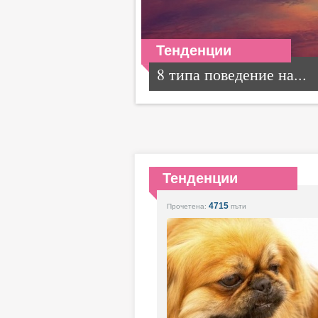
Тенденции
8 типа поведение на...
Тенденции
4715
Прочетена:
пъти