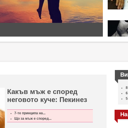
Ви
8
Какъв мъж е според
6
неговото куче: Пекинез
5
7-те принципа на...
На
Що за мъж е според...