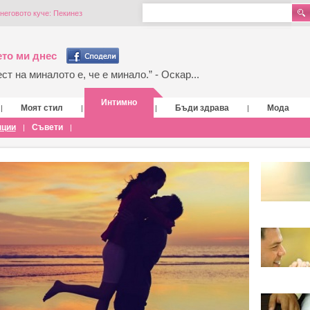
неговото куче: Пекинез
то ми днес
т на миналото е, че е минало.” - Оскар...
Интимно
Моят стил
Бъди здрава
Мода
|
|
|
|
нции
Съвети
|
|