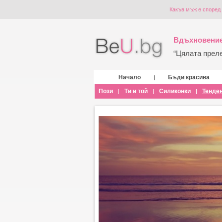
Какъв мъж е според 
Вдъхновение
“Цялата прелес
Начало
Бъди красива
|
Пози
Ти и той
Силиконки
Тенде
|
|
|