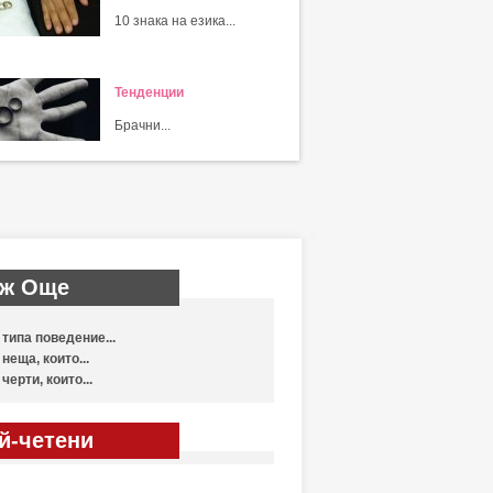
10 знака на езика...
Тенденции
Брачни...
ж Още
 типа поведение...
 неща, които...
 черти, които...
й-четени