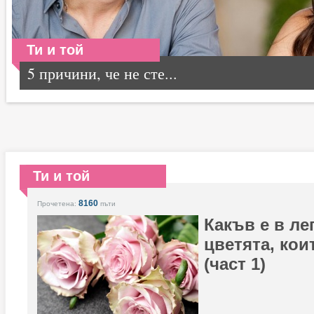
Ти и той
5 причини, че не сте...
Ти и той
8160
Прочетена:
пъти
Какъв е в ле
цветята, кои
(част 1)