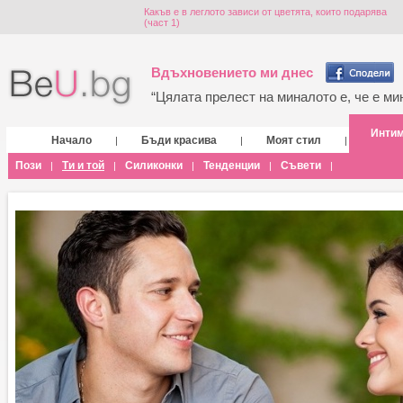
Какъв е в леглото зависи от цветята, които подарява
(част 1)
Вдъхновението ми днес
“Цялата прелест на миналото е, че е мин
Инти
Начало
Бъди красива
Моят стил
|
|
|
Пози
Ти и той
Силиконки
Тенденции
Съвети
|
|
|
|
|