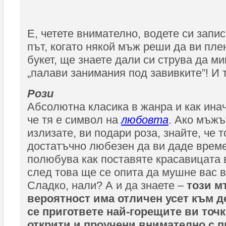
Е, четете внимателно, водете си запи
път, когато някой мъж реши да ви пле
букет, ще знаете дали си струва да ми
„палави занимания под завивките”! И т
Рози
Абсолютна класика в жанра и как инач
че тя е символ на
любовта
. Ако мъжът
излизате, ви подари роза, знайте, че 
достатъчно любезен да ви даде време
полюбува как поставяте красавицата 
след това ще се опита да мушне вас в
Сладко, нали? А и да знаете –
този м
вероятност има отличен усет към де
се пригответе най-горещите ви точ
открити и проучени внимателно с п