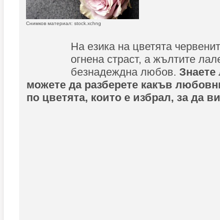
Снимков материал: stock.xchng
На езика на цветята червени
огнена страст, а жълтите лал
безнадеждна любов.
Знаете 
можете да разберете какъв любовн
по цветята, които е избрал, за да в