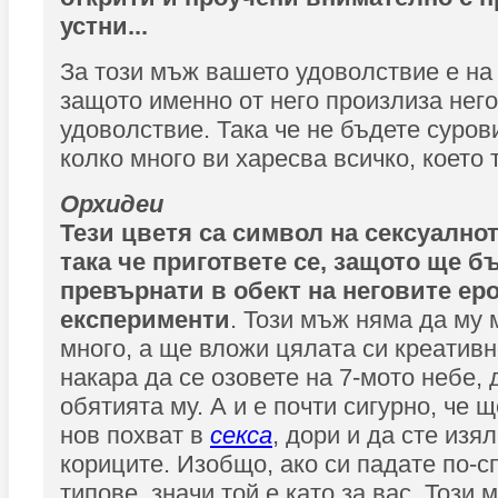
устни...
За този мъж вашето удоволствие е на
защото именно от него произлиза нег
удоволствие. Така че не бъдете суров
колко много ви харесва всичко, което 
Орхидеи
Тези цветя са символ на сексуално
така че пригответе се, защото ще б
превърнати в обект на неговите ер
експерименти
. Този мъж няма да му 
много, а ще вложи цялата си креативно
накара да се озовете на 7-мото небе, 
обятията му. А и е почти сигурно, че 
нов похват в
секса
, дори и да сте изял
кориците. Изобщо, ако си падате по-с
типове, значи той е като за вас. Този