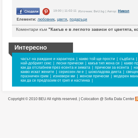
19:00 | 11-02-11
Никол
Източник: BeU.bg | Автор:
Елементи:
любовник
,
цветя
,
подаръци
Коментари към
"Какъв е в леглото зависи от цветята, ко
Интересно
часът на раждане и характера
|
какво той ще прости
|
съдбата
|
най-добрият секс
|
лесни прически
|
какъв тип жена си
|
какво п
как да отслабнем през есента и зимата
|
прически за есента
|
на
какво искат жените
|
сериозен ли е
|
шоколадова диета
|
свещен
празничен грим
|
изневери ми
|
женски прически
|
модерен ман
как да се предпазим от грип и настинка
|
Copyright © 2010 BEU All rights reserved. |
Colocation @ Sofia Data Center