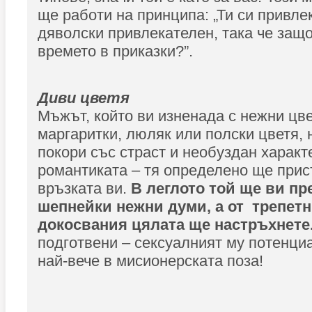
ще работи на принципа: „Ти си привле
дяволски привлекателен, така че защо
времето в приказки?”.
Диви цветя
Мъжът, който ви изненада с нежни цве
маргаритки, люляк или полски цветя, 
покори със страст и необуздан характ
романтиката – тя определено ще прис
връзката ви.
В леглото той ще ви п
шепнейки нежни думи, а от трепет
докосвания цялата ще настръхнете
подготвени – сексуалният му потенци
най-вече в мисионерската поза!