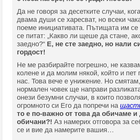
Да не говоря за десетките случаи, ког
двама души се харесват, но всеки чак
поеме инициативата. Пътищата им се 
се питат: „Какво ли щеше да стане, а
заедно?“
Е, не сте заедно, но нали с
гордост!
Не ме разбирайте погрешно, не казва
колене и да молим някой, който и пет 
нас. Това вече е унижение. Но смятам,
нормален човек ще направи разликата
онези безумни случаи, в които позвол
огромното си Его да попречи на
щаст
то е по-важно от това да обичаме и
обичани?!
Аз намерих отговора за се
се и вие да намерите вашия…