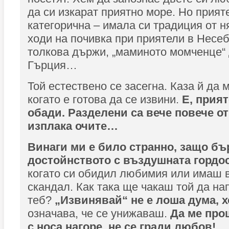
да си изкарат приятно море. Но прия
категорична – имала си традиция от н
ходи на почивка при приятели в Несеб
толкова държи, „маминото момченце“ 
Гърция…
Той естествено се засегна. Каза й да 
когато е готова да се извини.
Е, прият
обади. Разделени са вече повече от 
изплака очите…
Винаги ми е било странно, защо бъ
достойнството с въздушната гордо
когато си обидил любимия или имаш в
скандал. Как така ще чакаш той да на
теб?
„Извинявай“ не е лоша дума, 
означава, че се унижаваш.
Да ме прощ
с носа нагоре, не се гради любов!