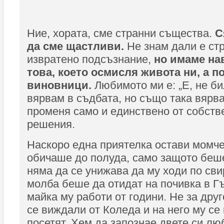
Ние, хората, сме странни същества.
С
да сме щастливи.
Не знам дали е ст
извратено подсъзнание,
но имаме на
това, което осмисля живота ни, а п
виновници.
Любимото ми е: „Е, не би
вярвам в съдбата, но също така вярва
променя само и единствено от собств
решения.
Наскоро една приятелка остави момче
обичаше до полуда, само защото беше
няма да се унижава да му ходи по сви
молба беше да отидат на почивка в Г
майка му работи от години. Не за друг
се виждали от Коледа и на него му се
посетят. Хем да запознае двете си лю