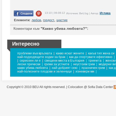
13:10 | 06-08-12
Иглика
Източник: BeU.bg | Автор:
Елементи:
любов
,
гордост
,
щастие
Коментари към
"Какво убива любовта?":
Интересно
проблеми във връзката
|
какво искат жените
|
какъв тип жена си
най-подходящите зодии за брак
|
как да спортувате ефективно
|
|
сериозен ли е
|
свещени места в България
|
трикчета
|
женски
лесни прически
|
грижи за устните
|
неустоим грим
|
модерни ви
какво убива любовта
|
най-добрият секс
|
празничен грим
|
как 
най-полезните плодове и зеленчуци
|
изневери ми
|
Copyright © 2010 BEU All rights reserved. |
Colocation @ Sofia Data Center