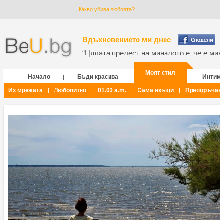
Какво убива любовта?
Вдъхновението ми днес
“Цялата прелест на миналото е, че е мин
Моят стил
Начало
Бъди красива
Инти
|
|
|
Из мрежата
Любопитно
01.00 a.m.
Сама вкъщи
Препоръча
|
|
|
|