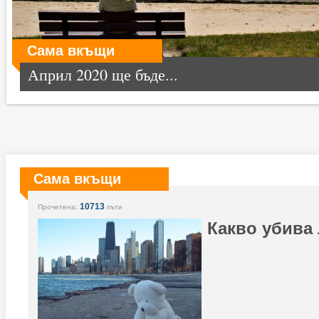
Сама вкъщи
Април 2020 ще бъде...
Сама вкъщи
10713
Прочетена:
пъти
Какво убива