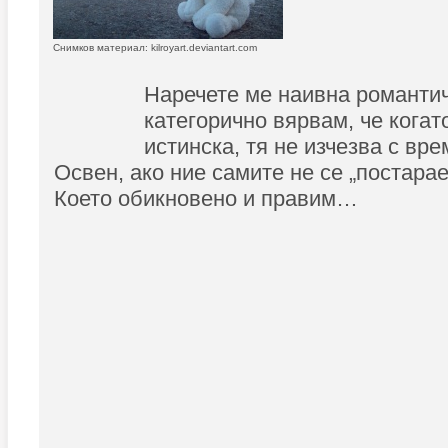
Снимков материал: kilroyart.deviantart.com
Наречете ме наивна романтич
категорично вярвам, че когат
истинска, тя не изчезва с вре
Освен, ако ние самите не се „постарае
Което обикновено и правим…