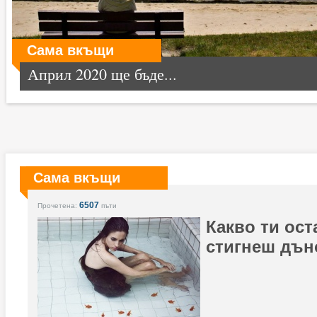
Сама вкъщи
Април 2020 ще бъде...
Сама вкъщи
6507
Прочетена:
пъти
Какво ти ост
стигнеш дън