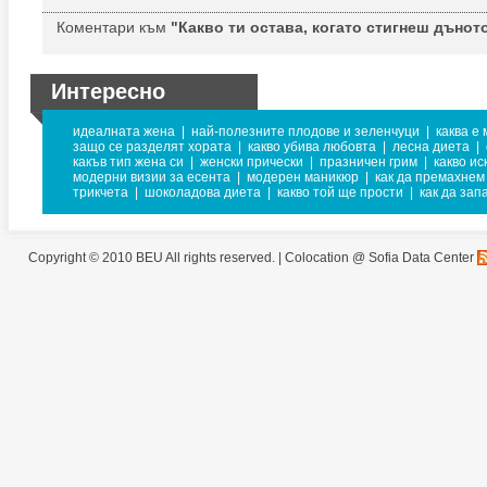
Коментари към
"Какво ти остава, когато стигнеш дъното
Интересно
идеалната жена
|
най-полезните плодове и зеленчуци
|
каква е
защо се разделят хората
|
какво убива любовта
|
лесна диета
|
какъв тип жена си
|
женски прически
|
празничен грим
|
какво ис
модерни визии за есента
|
модерен маникюр
|
как да премахнем
трикчета
|
шоколадова диета
|
какво той ще прости
|
как да за
Copyright © 2010 BEU All rights reserved. |
Colocation @ Sofia Data Center