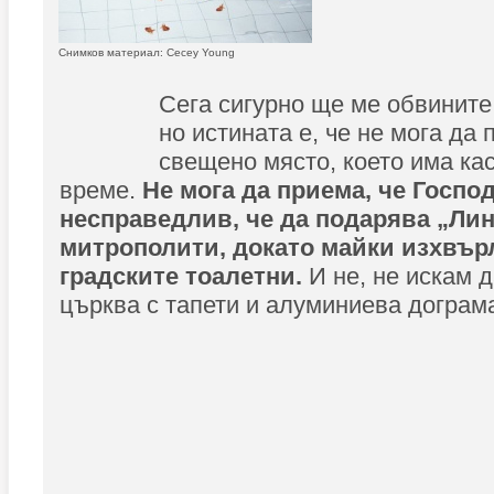
Снимков материал: Cecey Young
Сега сигурно ще ме обвините
но истината е, че не мога да 
свещено място, което има ка
време.
Не мога да приема, че Господ
несправедлив, че да подарява „Лин
митрополити, докато майки изхвърл
градските тоалетни.
И не, не искам д
църква с тапети и алуминиева дограм