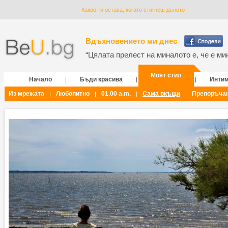
Какво ти остава, когато стигнеш дъното
Вдъхновението ми днес
“Цялата прелест на миналото е, че е мин
Моят стил
Начало
Бъди красива
Инти
|
|
|
Из мрежата
Любопитно
01.00 a.m.
Сама вкъщи
Препоръча
|
|
|
|