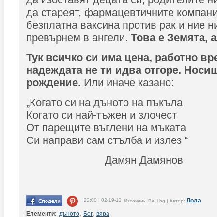
да стареят, фармацевтичните компани
безплатна ваксина против рак и ние н
превърнем в ангели.
Това е Земята, а
Тук всичко си има цена, работно вр
надеждата не ти идва отгоре. Носиш
рождение.
Или иначе казано:
„Когато си на дъното на пъкъла
Когато си най-тъжен и злочест
От парещите въглени на мъката
Си направи сам стълба и излез “
Дамян Дамянов
22:00 | 02-19-12
Лола
Източник: BeU.bg | Автор:
Елементи:
дъното
,
Бог
,
вяра