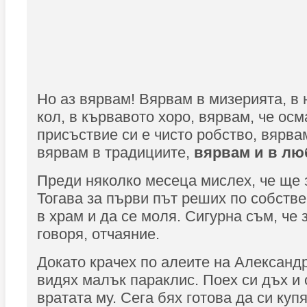
Но аз вярвам! Вярвам в мизерията, в 
кол, в кървавото хоро, вярвам, че ос
присъствие си е чисто робство, вярва
вярвам в традициите,
вярвам и в лю
Преди няколко месеца мислех, че ще 
Тогава за първи път реших по собстве
в храм и да се моля. Сигурна съм, че 
говоря, отчаяние.
Докато крачех по алеите на Александ
видях малък параклис. Поех си дъх и 
вратата му. Сега бях готова да си куп