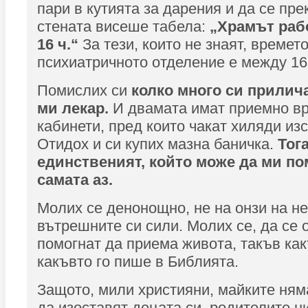
пари в кутията за дарения и да се пре
стената висеше табела:
„Храмът рабо
16 ч.“
За тези, които не знаят, времет
психиатричното отделение е между 16 ч
Помислих си
колко много си прилич
ми лекар.
И двамата имат приемно вр
кабинети, пред които чакат хиляди из
Отидох и си купих мазна баничка.
Тог
единственият, който може да ми по
самата аз.
Молих се денонощно, не на онзи на не
вътрешните си сили. Молих се, да се 
помогнат да приема живота, такъв как
какъвто го пише в Библията.
Защото, мили християни, майките ням
да изоставят децата си, родителите н