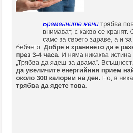
Бременните жени
трябва пов
внимават, с какво се хранят. 
само за своето здраве, а и за
бебчето.
Добре е храненето да е ра
през 3-4 часа.
И няма никаква истина 
„Трябва да ядеш за двама”. Всъщност
да увеличите енергийния прием на
около 300 калории на ден.
Но, в ник
трябва да ядете това.