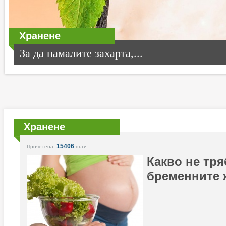
Хранене
За да намалите захарта,...
Хранене
15406
Прочетена:
пъти
Какво не тря
бременните 