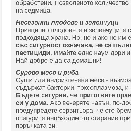
обработени. Позволеното количество е
на седмица.
Несезонни плодове и зеленчуци
Принципно плодовете и зеленчуците с
подходяща храна. Но, не и ако не им 
със сигурност означава, че са пълн
пестициди.
Имайте едно наум дори и
Най-добре е да са домашни!
Сурово месо и риба
Суши или недоизпечени меса - възмож
съдържат бактерии, токсоплазмоза, и
Бъдете сигурни, че приготвяте пра
си у дома.
Ако вечеряте навън, по-до
предупредете сервитьора, че сте брем
осигурите необходимото старание при
поръчката ви.