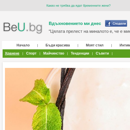
Какво не трябва да ядат бременните жени?
Вдъхновението ми днес
“Цялата прелест на миналото е, че е мин
Начало
Бъди красива
Моят стил
Инти
|
|
|
Хранене
Спорт
Майчинство
Тенденции
Съвети
|
|
|
|
|