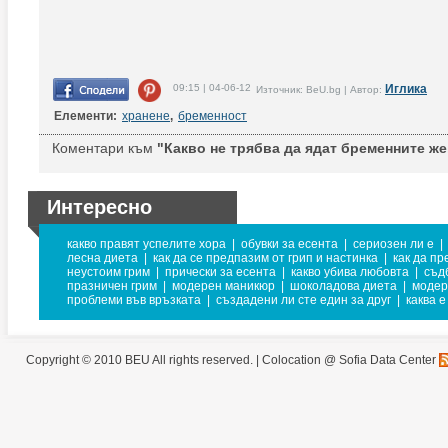
09:15 | 04-06-12
Иглика
Източник: BeU.bg | Автор:
Елементи:
хранене
,
бременност
Коментари към
"Какво не трябва да ядат бременните же
Интересно
какво правят успелите хора
|
обувки за есента
|
сериозен ли е
|
лесна диета
|
как да се предпазим от грип и настинка
|
как да п
неустоим грим
|
прически за есента
|
какво убива любовта
|
съд
празничен грим
|
модерен маникюр
|
шоколадова диета
|
модер
проблеми във връзката
|
създадени ли сте един за друг
|
каква е
Copyright © 2010 BEU All rights reserved. |
Colocation @ Sofia Data Center