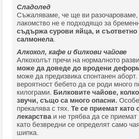
Сладолед
Съжаляваме, че ще ви разочароваме,
лакомство не е подходящо за бремен
съдържа сурови яйца, и съответно 
салмонела
.
Алкохол, кафе и билкови чайове
Алкохолът пречи на нормалното разви
може да доведе до вродени дефор
може да предизвика спонтанен аборт.
вероятност бебето да се роди много 
килограми.
Билковите чайове, колко
звучи, също са много опасни.
Особен
прекалява с тях.
Те се приемат като
лекарства
и не трябва да се приемат 
като безвредни се определят само чая
шипка.