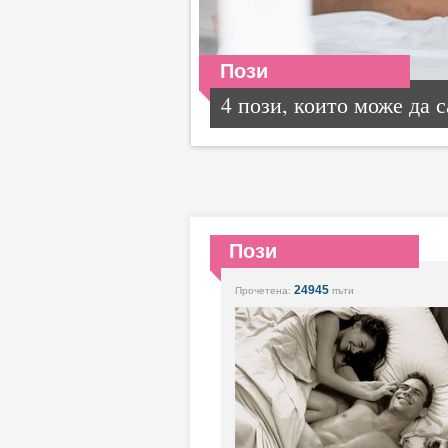
Пози
4 пози, които може да са
Пози
24945
Прочетена:
пъти