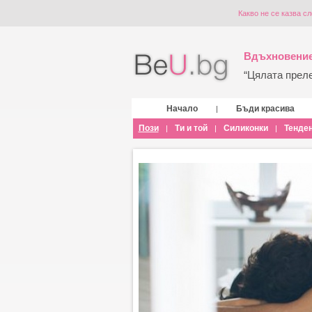
Какво не се казва сл
Вдъхновение
“Цялата прелес
Начало
Бъди красива
|
Пози
Ти и той
Силиконки
Тенде
|
|
|