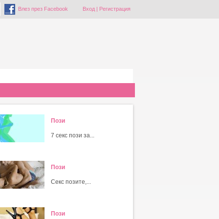
Влез през Facebook
Вход
|
Регистрация
Пози
7 секс пози за...
Пози
Секс позите,...
Пози