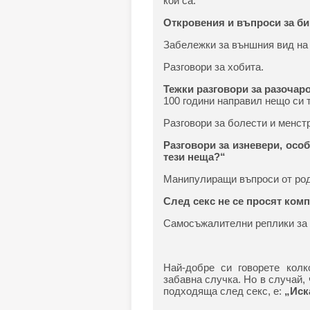
кои са.
Откровения и въпроси за би
Забележки за външния вид на 
Разговори за хобита.
Тежки разговори за разочар
100 години направил нещо си 
Разговори за болести и менст
Разговори за изневери, осо
тези неща?“
Манипулиращи въпроси от рода
След секс не се просят ком
Самосъжалителни реплики за г
Най-добре си говорете колк
забавна случка. Но в случай, 
подходяща след секс, е:
„Иск