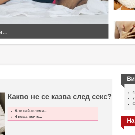
...
Ви
4
Какво не се казва след секс?
7
С
9-те най-големи...
4 неща, които...
На