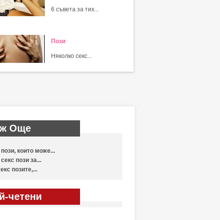
6 съвета за тих...
Пози
Няколко секс...
ж Още
 пози, които може...
 секс пози за...
екс позите,...
й-четени