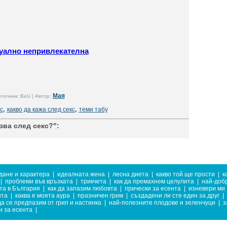
ксуално непривлекателна
Мая
точник: BeU | Автор:
с
,
какво да кажа след секс
,
теми табу
зва след секс?":
дане и характера
|
идеалната жена
|
лесна диета
|
какво той ще прости
|
к
|
проблеми във връзката
|
трикчета
|
как да премахнем целулита
|
най-добр
та в България
|
как да запазим любовта
|
прически за есента
|
изневери ми
нта
|
каква е моята аура
|
празничен грим
|
създадени ли сте един за друг
|
да се предпазим от грип и настинка
|
най-полезните плодове и зеленчуци
|
з
и за есента
|