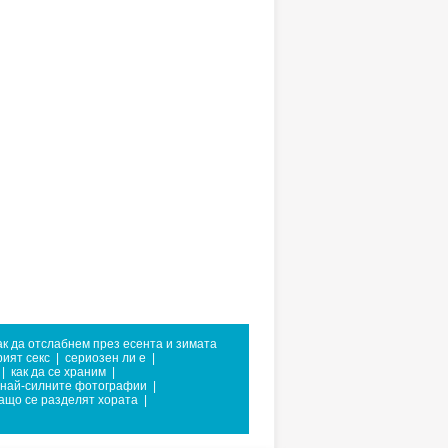
ак да отслабнем през есента и зимата
ият секс
|
сериозен ли е
|
|
как да се храним
|
най-силните фотографии
|
ащо се разделят хората
|