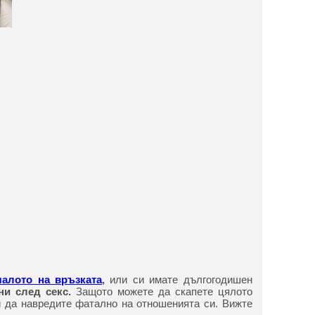
чалото на връзката
,
или си имате дългогодишен
ни след секс.
Защото можете да скапете цялото
 и да навредите фатално на отношенията си. Вижте