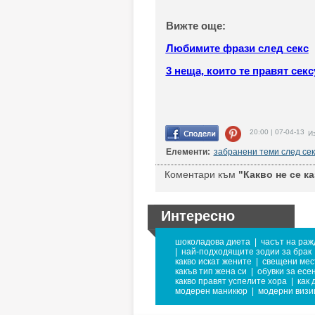
Вижте още:
Любимите фрази след секс
3 неща, които те правят се
20:00 | 07-04-13
Из
Елементи:
забранени теми след сек
Коментари към
"Какво не се ка
Интересно
шоколадова диета
|
часът на раж
|
най-подходящите зодии за брак
какво искат жените
|
свещени мес
какъв тип жена си
|
обувки за есе
какво правят успелите хора
|
как 
модерен маникюр
|
модерни визи