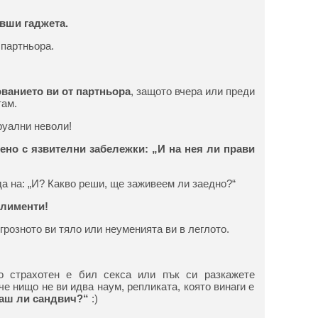
вши гаджета.
партньора.
ованието ви от партньора
, защото вчера или преди
там.
руални неволи!
бено с язвителни забележки: „И на нея ли прави
 на: „И? Какво реши, ще заживеем ли заедно?“
плименти!
розното ви тяло или неуменията ви в леглото.
о страхотен е бил секса или пък си разкажете
че нищо не ви идва наум, репликата, която винаги е
аш ли сандвич?“
:)