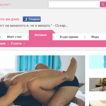
ед секс?
то ми днес
т на миналото е, че е минало.” - Оскар...
Интимно
Моят стил
Бъди здрава
Мода
|
|
|
|
нции
Съвети
|
|