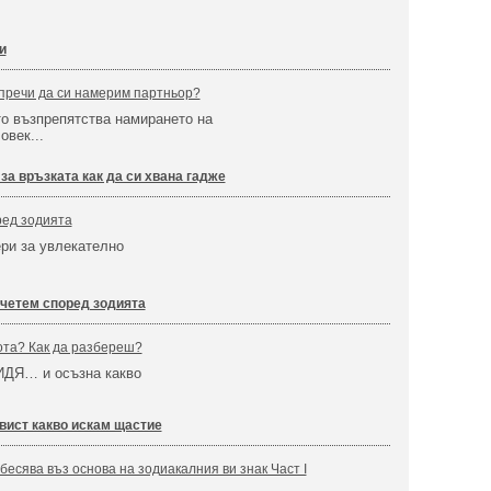
и
 пречи да си намерим партньор?
то възпрепятства намирането на
овек...
за връзката как да си хвана гадже
ред зодията
ри за увлекателно
 четем според зодията
ота? Как да разбереш?
ИДЯ… и осъзна какво
вист какво искам щастие
бесява въз основа на зодиакалния ви знак Част І