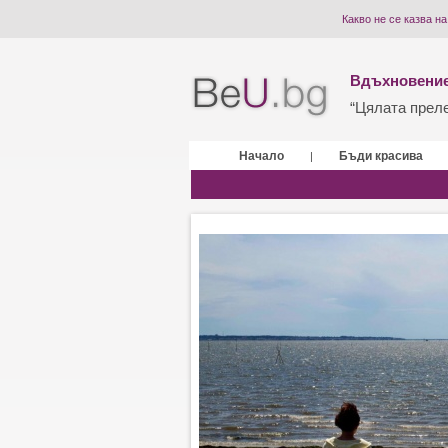
Какво не се казва н
Вдъхновение
“Цялата прелес
Начало
Бъди красива
|