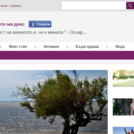
а мъж - новини
то ми днес
т на миналото е, че е минало.” - Оскар...
Моят стил
Интимно
Бъди здрава
Мода
|
|
|
|