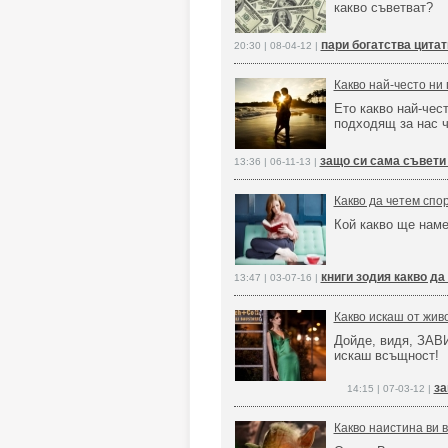
какво съветват?
пари богатства цитат
20:30 | 08-04-12 |
Какво най-често ни
Ето какво най-чес
подходящ за нас ч
защо си сама съвети 
13:36 | 06-11-13 |
Какво да четем спо
Кой какво ще наме
книги зодия какво да
13:47 | 03-07-16 |
Какво искаш от жив
Дойде, видя, ЗАВ
искаш всъщност!
за
14:15 | 07-03-12 |
Какво наистина ви в