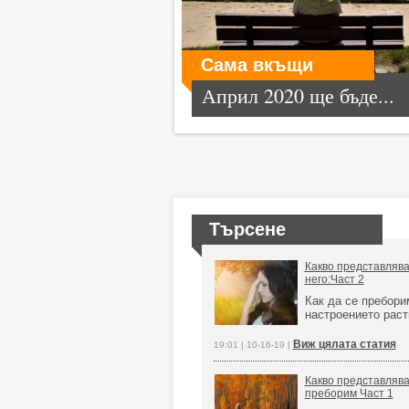
Сама вкъщи
Април 2020 ще бъде...
Търсене
Какво представлява 
него:Част 2
Как да се пребори
настроението раст
Виж цялата статия
19:01 | 10-16-19 |
Какво представлява 
преборим Част 1