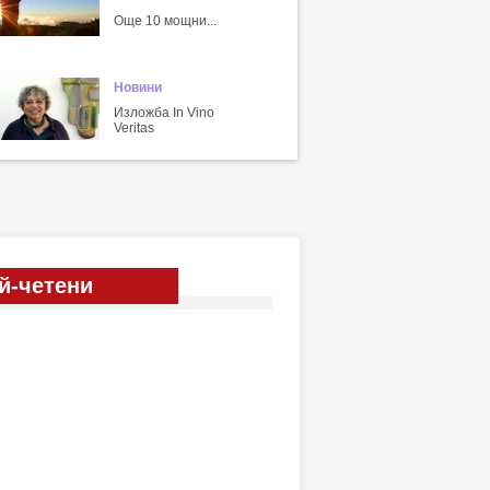
Още 10 мощни...
Новини
Изложба In Vino
Veritas
й-четени