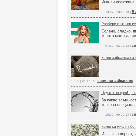
Има ли обективна 
Ви
13:07 | 10-16-19 |
Разбери от какво се
Солено, сладко, п
тялото може да се
сл
07:30 | 02-27-13 |
Какво забравяме и 
спомени забравяме
13:00 | 05-12-15 |
Чудото на сребърна
За какво всъщност
толкова специалн
ср
15:00 | 09-20-13 |
Какво си мислят бо
И в какво вярват, 