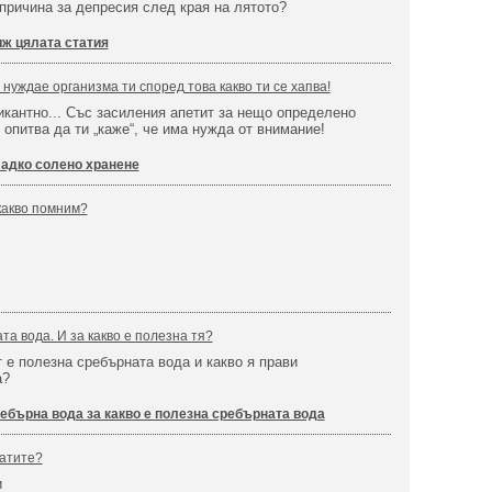
причина за депресия след края на лятото?
ж цялата статия
 нуждае организма ти според това какво ти се хапва!
икантно... Със засиления апетит за нещо определено
 опитва да ти „каже“, че има нужда от внимание!
адко солено хранене
какво помним?
та вода. И за какво е полезна тя?
 е полезна сребърната вода и какво я прави
а?
ебърна вода за какво е полезна сребърната вода
гатите?
и