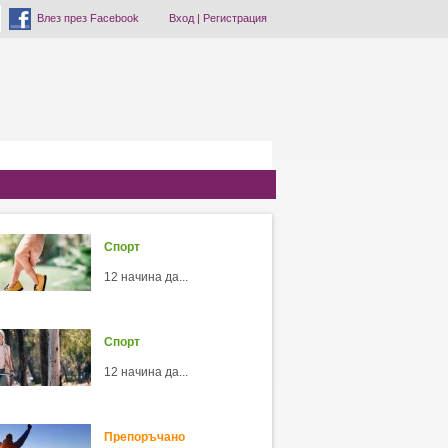
Влез през Facebook
Вход
|
Регистрация
Спорт
12 начина да...
Спорт
12 начина да...
Препоръчано