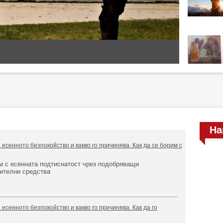
На
есенното безпокойство и какво го причинява. Как да се борим с
м с есенната подтиснатост чрез подобряващи
ителни средства
есенното безпокойство и какво го причинява. Как да го