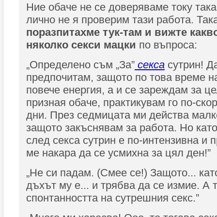
Ние обаче не се доверяваме току така
лично не я проверим тази работа. Така
поразпитахме тук-там и вижте какв
няколко секси мацки
по въпроса:
„Определено съм „За”
секса
сутрин! Д
предпочитам, защото по това време н
повече енергия, а и се зареждам за це
призная обаче, практикувам го по-ско
дни. През седмицата ми действа малк
защото закъснявам за работа. Но кат
след секса сутрин е по-интензивна и 
ме накара да се усмихна за цял ден!”
„Не си падам. (Смее се!) Защото... кат
дъхът му е... и трябва да се измие. А 
спонтанността на сутрешния секс.”