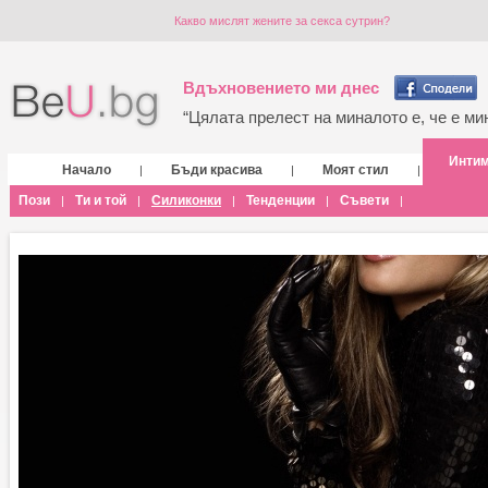
Какво мислят жените за секса сутрин?
Вдъхновението ми днес
“Цялата прелест на миналото е, че е мин
Инти
Начало
Бъди красива
Моят стил
|
|
|
Пози
Ти и той
Силиконки
Тенденции
Съвети
|
|
|
|
|