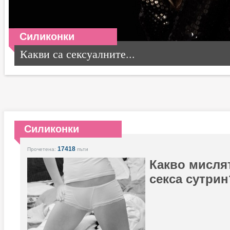
Силиконки
Какви са сексуалните...
Силиконки
17418
Прочетена:
пъти
Какво мисля
секса сутрин