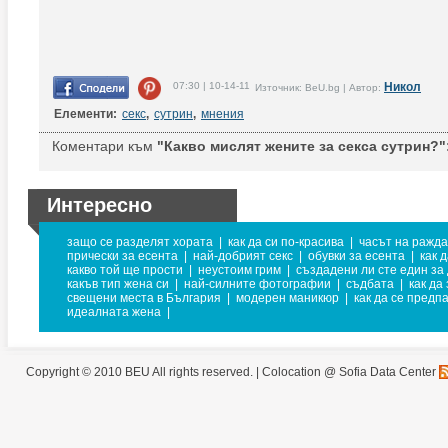
07:30 | 10-14-11
Никол
Източник: BeU.bg | Автор:
Елементи:
секс
,
сутрин
,
мнения
Коментари към
"Какво мислят жените за секса сутрин?"
Интересно
защо се разделят хората
|
как да си по-красива
|
часът на ражда
прически за есента
|
най-добрият секс
|
обувки за есента
|
как 
какво той ще прости
|
неустоим грим
|
създадени ли сте един за 
какъв тип жена си
|
най-силните фотографии
|
съдбата
|
как да
свещени места в България
|
модерен маникюр
|
как да се предп
идеалната жена
|
Copyright © 2010 BEU All rights reserved. |
Colocation @ Sofia Data Center