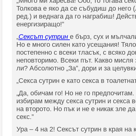
„Много ми харесва! Ооо, то тогава сек
Толкова е яко да се събудиш до него 
ред.) и веднага да го награбиш! Дейст
енергизиращо!”
„
Сексът сутрин
е бърз, сух и мълчал
Но е много силен като усещания! Тял
постепенно с всеки тласък, с всяко док
неповторимо. Всеки път. Какво мисля 
ли? Абсолютно „За”, дори и за целувки
„Секса сутрин е като секса в тоалетнат
„Да, обичам го! Но не го предпочитам.
избирам между секса сутрин и секса 
на второто. Но пък и не е никак зле д
секс.”
Ура – 4 на 2! Сексът сутрин в края на