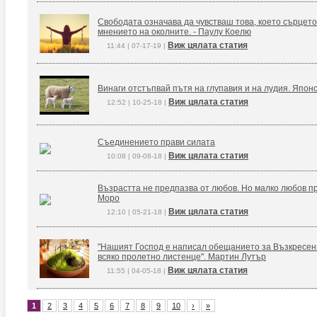
Свободата означава да чувстваш това, което сърцето
мнението на околните. - Паулу Коелю
Виж цялата статия
11:44 | 07-17-19 |
Винаги отстъпвай пътя на глупавия и на лудия. Япон
Виж цялата статия
12:52 | 10-25-18 |
Съединението прави силата
Виж цялата статия
10:08 | 09-06-18 |
Възрастта не предпазва от любов. Но малко любов п
Моро
Виж цялата статия
12:10 | 05-21-18 |
"Нашият Господ е написал обещанието за Възкресение
всяко пролетно листенце". Мартин Лутър
Виж цялата статия
11:55 | 04-05-18 |
1
2
3
4
5
6
7
8
9
10
›
»