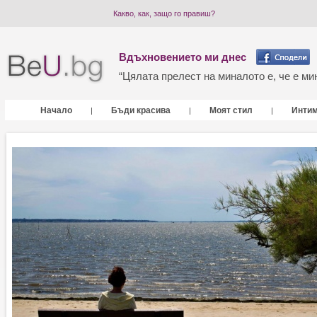
Какво, как, защо го правиш?
Вдъхновението ми днес
“Цялата прелест на миналото е, че е мин
Начало
Бъди красива
Моят стил
Инти
|
|
|