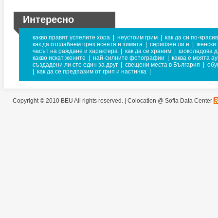
Интересно
какво правят успелите хора
|
неустоим грим
|
как да си по-краси
как да отслабнем през есента и зимата
|
сериозен ли е
|
женски
часът на раждане и характера
|
как да се храним
|
шоколадова д
какво искат жените
|
най-силните фотографии
|
каква е моята а
създадени ли сте един за друг
|
свещени места в България
|
обу
|
как да се предпазим от грип и настинка
|
Copyright © 2010 BEU All rights reserved. |
Colocation @ Sofia Data Center