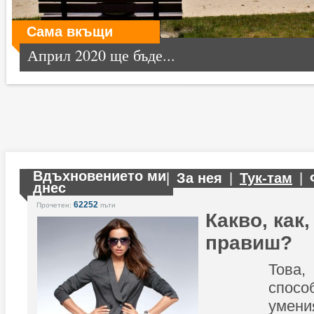
Сама вкъщи
Април 2020 ще бъде...
Вдъхновението ми
|
За нея
|
Тук-там
|
днес
62252
Прочетен:
пъти
Какво, как,
правиш?
Това
спос
умен