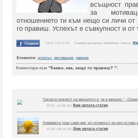
всъщност пра
за мотива
отношението ти към нещо си личи от 
го правиш. Успехът е съвкупност и от 
Ни
13:47 | 01-22-13 Снимков материал: Madeleine | Автор:
Елементи:
успехът
,
мотивация
,
умения
Коментари към
"Какво, как, защо го правиш? ":
“Цялата прелест на миналото е, че е минало.” - Оска
Виж цялата статия
20:01 | 11-05-19 |
Усмивката трае само миг, но споменът за нея остава 
Виж цялата статия
12:18 | 09-26-19 |