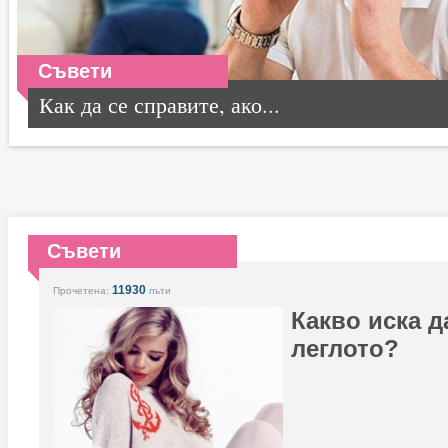
Съвети
Как да се справите, ако...
Съвети
11930
Прочетена:
пъти
Какво иска д
леглото?