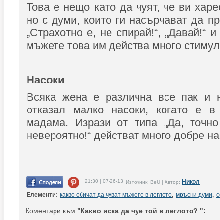
Това е нещо като да чуят, че ви харе
но с думи, които ги насърчават да п
„Страхотно е, не спирай!“, „Давай!“ и
мъжете това им действа много стиму
Насоки
Всяка жена е различна все пак и 
отказал малко насоки, когато е в
мадама. Изрази от типа „Да, точно
невероятно!“ действат много добре на
21:30 | 07-26-13
Никол
Източник: BeU | Автор:
Елементи:
какво обичат да чуват мъжете в леглото
,
мръсни думи
,
с
Коментари към
"Какво иска да чуе той в леглото? ":