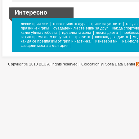
Интересно
лесни прически
|
каква е моята аура
|
грижи за устните
|
как да
празничен грим
|
създадени ли сте един за друг
|
как да спорту
какво убива любовта
|
идеалната жена
|
лесна диета
|
проблеми
как да премахнем целулита
|
трикчета
|
шоколадова диета
|
мод
как да се предпазим от грип и настинка
|
изневери ми
|
най-поле
свещени места в България
|
Copyright © 2010 BEU All rights reserved. |
Colocation @ Sofia Data Center