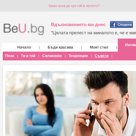
Какво иска да чуе той в леглото?
Вдъхновението ми днес
“Цялата прелест на миналото е, че е мин
Инти
Начало
Бъди красива
Моят стил
|
|
|
Пози
Ти и той
Силиконки
Тенденции
Съвети
|
|
|
|
|