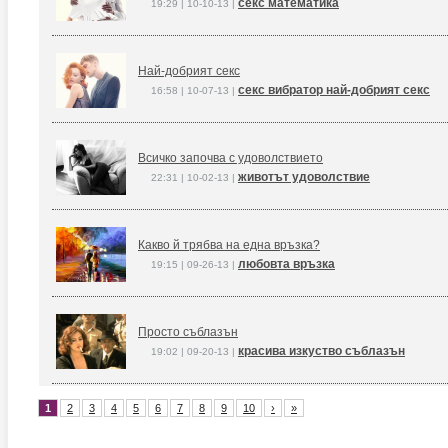
секс математика
19:29 | 10-10-13 |
Най-добрият секс
секс вибратор най-добрият секс
16:58 | 10-07-13 |
Всичко започва с удоволствието
животът удоволствие
22:31 | 10-02-13 |
Какво й трябва на една връзка?
любовта връзка
19:15 | 09-26-13 |
Просто съблазън
красива изкуство съблазън
19:02 | 09-20-13 |
1
2
3
4
5
6
7
8
9
10
›
»