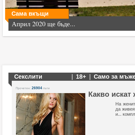
Сама вкъщи
Април 2020 ще бъде...
Секслити
|
18+
|
Само за мъж
26904
Прочетен:
пъти
Какво искат
На женит
да живея
и... ком