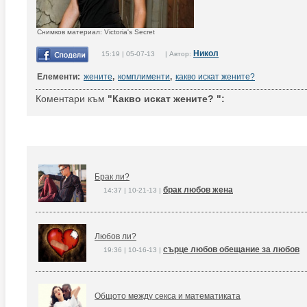
Снимков материал: Victoria's Secret
Никол
15:19 | 05-07-13 | Автор:
Елементи:
жените
,
комплименти
,
какво искат жените?
Коментари към
"Какво искат жените? ":
Брак ли?
брак любов жена
14:37 | 10-21-13 |
Любов ли?
сърце любов обещание за любов
19:36 | 10-16-13 |
Общото между секса и математиката