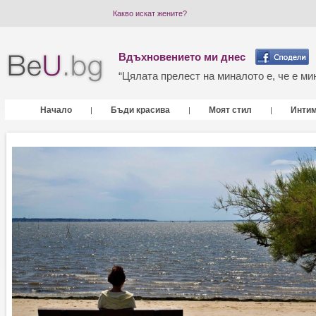
Какво искат жените?
Вдъхновението ми днес
“Цялата прелест на миналото е, че е мин
Начало
Бъди красива
Моят стил
Инти
|
|
|