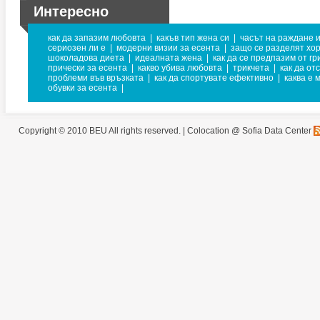
Интересно
как да запазим любовта
|
какъв тип жена си
|
часът на раждане 
сериозен ли е
|
модерни визии за есента
|
защо се разделят хо
шоколадова диета
|
идеалната жена
|
как да се предпазим от гр
прически за есента
|
какво убива любовта
|
трикчета
|
как да от
проблеми във връзката
|
как да спортувате ефективно
|
каква е 
обувки за есента
|
Copyright © 2010 BEU All rights reserved. |
Colocation @ Sofia Data Center