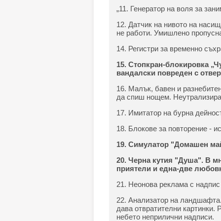
„11. Генератор на воля за зан
12. Датчик на нивото на наси
не работи. Умишлено пропусна
14. Регистри за временно съх
15. Стопкран-блокировка „Ч
вандалски повреден с отвер
16. Малък, бавен и разнебитен
да спиш нощем. Неутрализира 
17. Имитатор на бурна дейнос
18. Блокове за повторение - ис
19. Симулатор "Домашен ма
20. Черна кутия "Душа". В м
приятели и една-две любов
21. Hеонова реклама с надпис 
22. Анализатор на ландшафта.
дава отвратителни картинки. 
небето неприлични надписи.