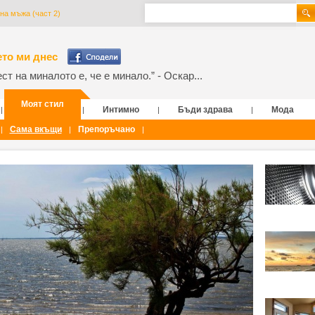
 на мъжа (част 2)
то ми днес
т на миналото е, че е минало.” - Оскар...
Моят стил
Интимно
Бъди здрава
Мода
|
|
|
|
Сама вкъщи
Препоръчано
|
|
|