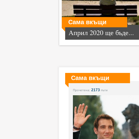
Сама вкъщи
Април 2020 ще бъде...
Сама вкъщи
2173
Прочетена:
пъти