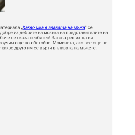
материала „
Какво има в главата на мъжа
” се
добре из дебрите на мозъка на представителите на
обаче се оказа необятен! Затова реших да ви
роучим още по-обстойно. Момичета, ако все още не
 какво друго им се върти в главата на мъжете.