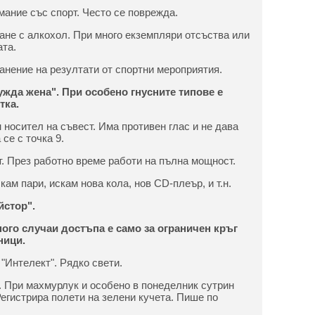
имание със спорт. Често се поврежда.
щане с алкохол. При много екземпляри отсъства или
та.
ранение на резултати от спортни мероприятия.
ужда жена". При особено гнусните типове е
тка.
 носител на съвест. Има противен глас и не дава
се с точка 9.
т. През работно време работи на пълна мощност.
кам пари, искам нова кола, нов CD-плеър, и т.н.
йстор".
ного случаи достъпа е само за ограничен кръг
ници.
"Интелект". Рядко свети.
 При махмурлук и особено в понеделник сутрин
Регистрира полети на зелени кучета. Пише по