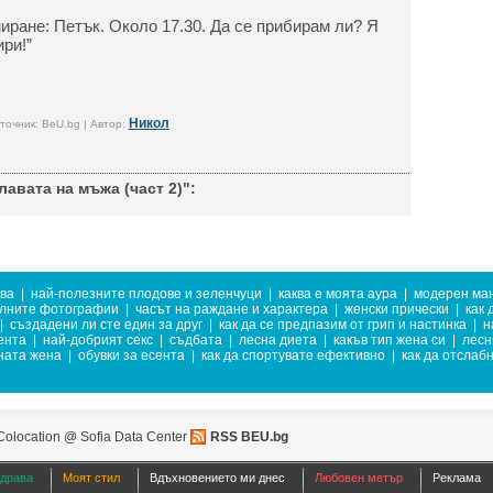
иране: Петък. Около 17.30. Да се прибирам ли? Я
ри!”
Никол
точник: BeU.bg | Автор:
лавата на мъжа (част 2)":
ива
|
най-полезните плодове и зеленчуци
|
каква е моята аура
|
модерен ма
илните фотографии
|
часът на раждане и характера
|
женски прически
|
как 
|
създадени ли сте един за друг
|
как да се предпазим от грип и настинка
|
н
ента
|
най-добрият секс
|
съдбата
|
лесна диета
|
какъв тип жена си
|
лесн
ната жена
|
обувки за есента
|
как да спортувате ефективно
|
как да отслаб
Colocation @ Sofia Data Center
RSS BEU.bg
здрава
Моят стил
Вдъхновението ми днес
Любовен метър
Реклама