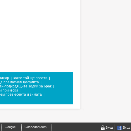
никюр
|
какво той ще прости
|
да премахнем целулита
|
ай-подходящите зодии за брак
|
и прически
|
нем през есента и зимата
|
Google+
Gospodari.com
Вход
Вход