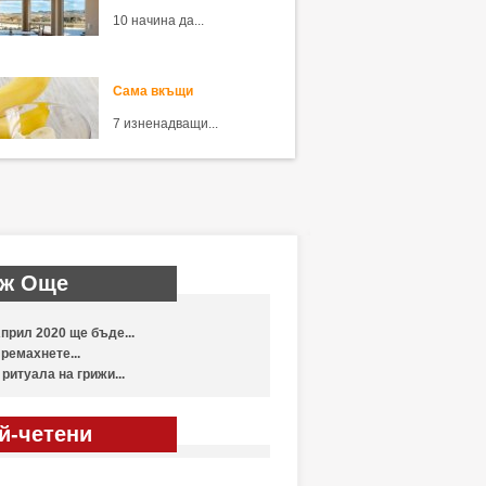
10 начина да...
Сама вкъщи
7 изненадващи...
ж Още
прил 2020 ще бъде...
ремахнете...
 ритуала на грижи...
й-четени