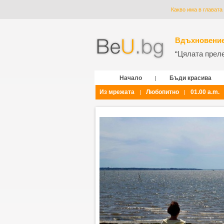
Какво има в главата
Вдъхновение
“Цялата прелес
Начало
Бъди красива
|
Из мрежата
Любопитно
01.00 a.m.
|
|