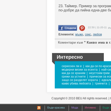
23. Таймер. Пример за програм
по-добре да пийна една-две би
22:50 | 11-20-11
Из
Елементи:
мъже
,
секс
,
любов
Коментари към
" Какво има в г
Интересно
сериозен ли е
|
как да си по-крас
модерни визии за есента
|
най-с
как да се храним
|
неустоим грим
грижи за устните
|
прически за ес
защо се разделят хората
|
идеал
какво убива любовта
|
трикчета
|
Copyright © 2010 BEU All rights reserved. |
Бъди красива
Мода
Интимно
Бъди 