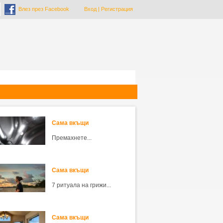
Влез през Facebook
Вход
|
Регистрация
Сама вкъщи
Премахнете...
Сама вкъщи
7 ритуала на грижи...
Сама вкъщи