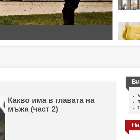
Ви
А
Какво има в главата на
П
мъжа (част 2)
7
На