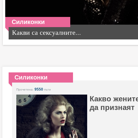
Силиконки
Какви са сексуалните...
Силиконки
9550
Прочетена:
пъти
Какво женит
да признаят