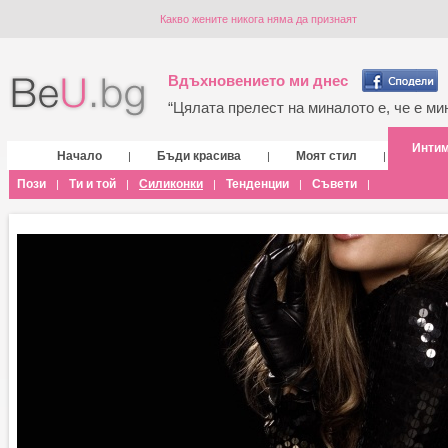
Какво жените никога няма да признаят
Вдъхновението ми днес
“Цялата прелест на миналото е, че е мин
Инти
Начало
Бъди красива
Моят стил
|
|
|
Пози
Ти и той
Силиконки
Тенденции
Съвети
|
|
|
|
|