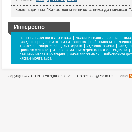
Елементи:
жени
,
признават
,
тайни
Коментари към
"Какво жените никога няма да признаят"
Интересно
часът на раждане и характера
|
модерни визии за есента
|
праз
как да се предпазим от грип и настинка
|
най-полезните плодове 
трикчета
|
защо се разделят хората
|
идеалната жена
|
как да 
грижи за устните
|
изневери ми
|
модерен маникюр
|
съдбата
|
свещени места в България
|
какъв тип жена си
|
най-силните фо
каква е моята аура
|
Copyright © 2010 BEU All rights reserved. |
Colocation @ Sofia Data Center