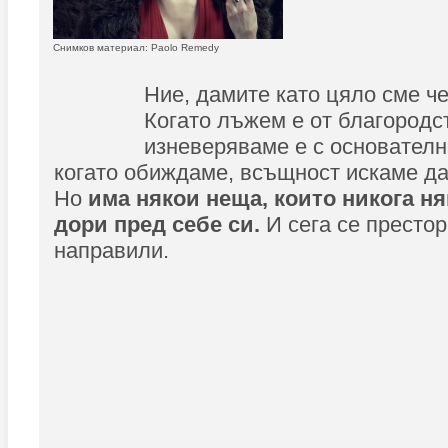
Снимков материал: Paolo Remedy
Ние, дамите като цяло сме ч
Когато лъжем е от благородст
изневеряваме е с основателн
когато обиждаме, всъщност искаме д
Но
има някои неща, които никога н
дори пред себе си.
И сега се престоре
направили.