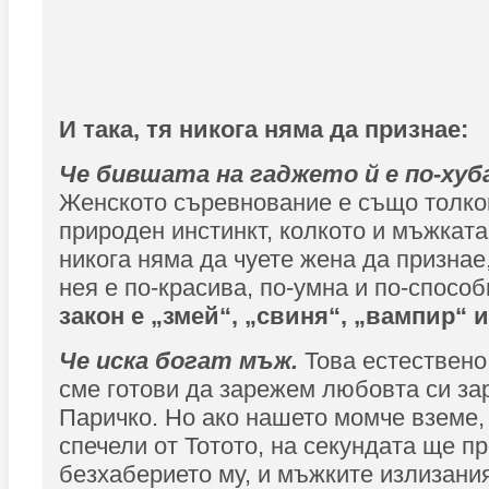
И така, тя никога няма да признае:
Че бившата на гаджето й е по-хуб
Женското съревнование е също толко
природен инстинкт, колкото и мъжката
никога няма да чуете жена да признае,
нея е по-красива, по-умна и по-спосо
закон е „змей“, „свиня“, „вампир“ и
Че иска богат мъж.
Това естествено,
сме готови да зарежем любовта си за
Паричко. Но ако нашето момче вземе,
спечели от Тотото, на секундата ще п
безхаберието му, и мъжките излизани