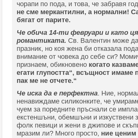
чорапи по пода, и това, че забравя г
не сме меркантилни, а нормални! С
бягат от парите.
Че обича 14-ти февруари и като ц
романтиката.
Св. Валентин може да
празник, но коя жена би отказала под
внимание от човека до себе си? Момич
признаем, обикновено
когато казваме
егати глупостта“, всъщност имаме 
пак ме не отчете.“
Че иска да е перфектна
. Ние, норма
ненавиждаме силиконките, че умираме
чуем за поредните пръснали се импл
екстеншъни, обемшъни и изкуствени 
фолк певици и жени в джипове и скъп
мразим ли? Много просто,
ние ценим