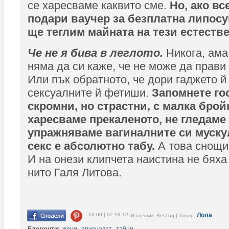
се харесваме каквито сме.
Но, ако вс
подари ваучер за безплатна липосу
ще теглим майната на тези естеств
Че не я бива в леглото.
Никога, ама
няма да си каже, че не може да прави
Или пък обратното, че дори гаджето й 
сексуалните й фетиши.
Запомнете го
скромни, но страстни, с малка бройк
харесваме прекаленото, не гледаме 
упражняваме вагиналните си муску
секс е абсолютно табу.
А това снощи 
И на онези клипчета наистина не бяха
нито Галя Литова.
13:00 | 02-18-12
Лола
Източник: BeU.bg | Автор: