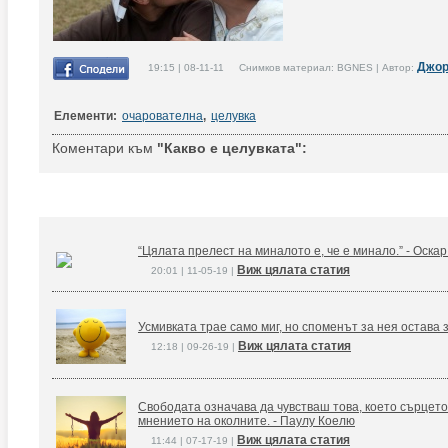
Джор
19:15 | 08-11-11 Снимков материал: BGNES | Автор:
Елементи:
очарователна
,
целувка
Коментари към
"Какво е целувката":
“Цялата прелест на миналото е, че е минало.” - Оска
Виж цялата статия
20:01 | 11-05-19 |
Усмивката трае само миг, но споменът за нея остава 
Виж цялата статия
12:18 | 09-26-19 |
Свободата означава да чувстваш това, което сърцето
мнението на околните. - Паулу Коелю
Виж цялата статия
11:44 | 07-17-19 |