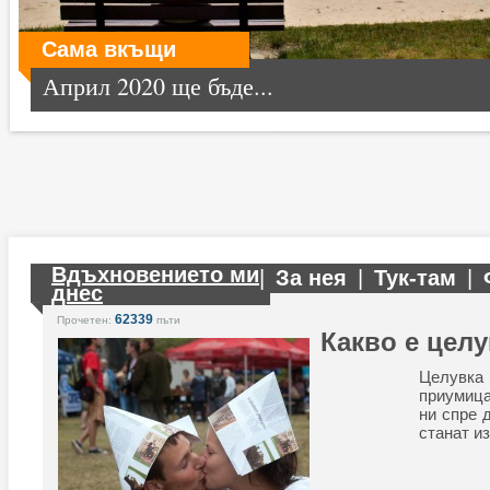
Сама вкъщи
Април 2020 ще бъде...
Вдъхновението ми
|
За нея
|
Тук-там
|
днес
62339
Прочетен:
пъти
Какво е целу
Целувка
приумица
ни спре 
станат и