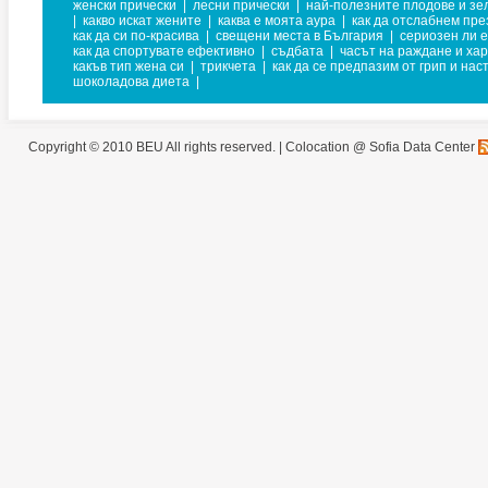
женски прически
|
лесни прически
|
най-полезните плодове и зе
|
какво искат жените
|
каква е моята аура
|
как да отслабнем пре
как да си по-красива
|
свещени места в България
|
сериозен ли е
как да спортувате ефективно
|
съдбата
|
часът на раждане и ха
какъв тип жена си
|
трикчета
|
как да се предпазим от грип и нас
шоколадова диета
|
Copyright © 2010 BEU All rights reserved. |
Colocation @ Sofia Data Center