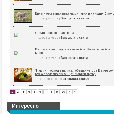
Винаги отстъпвай пътя на глупавия и на лудия. Япон
Виж цялата статия
12:52 | 10-25-18 |
Съединението прави силата
Виж цялата статия
10:08 | 09-06-18 |
Възрастта не предпазва от любов. Но малко любов п
Моро
Виж цялата статия
12:10 | 05-21-18 |
"Нашият Господ е написал обещанието за Възкресение
всяко пролетно листенце". Мартин Лутър
Виж цялата статия
11:55 | 04-05-18 |
1
2
3
4
5
6
7
8
9
10
›
»
Интересно