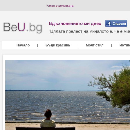
Какво е целувката
Вдъхновението ми днес
“Цялата прелест на миналото е, че е мин
Начало
Бъди красива
Моят стил
Инти
|
|
|