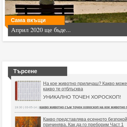
Сама вкъщи
Април 2020 ще бъде...
Търсене
На кое животно приличаш? Какво може
какво те отблъсква
УНИКАЛНО ТОЧЕН ХОРОСКОП!
какво животно съм точен хороскоп на кое животно
19:30 | 03-05-14 |
Какво представлява есенното безпокойс
причинява. Как да го преборим Част 1