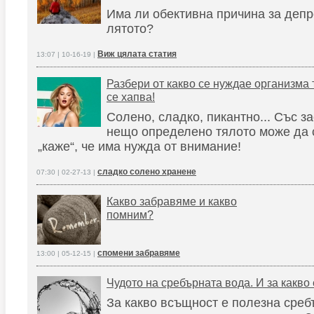
Има ли обективна причина за депр
лятото?
Виж цялата статия
13:07 | 10-16-19 |
Разбери от какво се нуждае организма 
се хапва!
Солено, сладко, пикантно... Със з
нещо определено тялото може да с
„каже“, че има нужда от внимание!
сладко солено хранене
07:30 | 02-27-13 |
Какво забравяме и какво
помним?
спомени забравяме
13:00 | 05-12-15 |
Чудото на сребърната вода. И за какво 
За какво всъщност е полезна среб