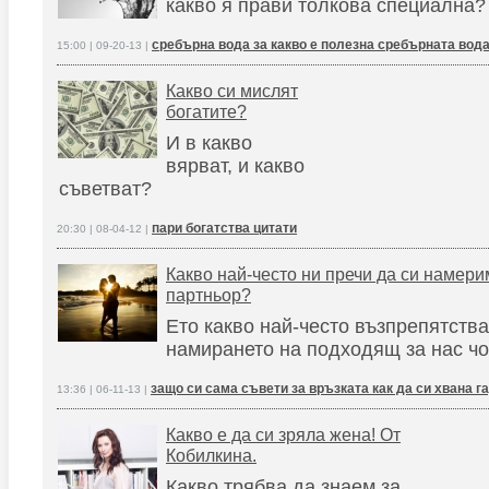
какво я прави толкова специална?
сребърна вода за какво е полезна сребърната вод
15:00 | 09-20-13 |
Какво си мислят
богатите?
И в какво
вярват, и какво
съветват?
пари богатства цитати
20:30 | 08-04-12 |
Какво най-често ни пречи да си намери
партньор?
Ето какво най-често възпрепятства
намирането на подходящ за нас чов
защо си сама съвети за връзката как да си хвана г
13:36 | 06-11-13 |
Какво е да си зряла жена! От
Кобилкина.
Какво трябва да знаем за