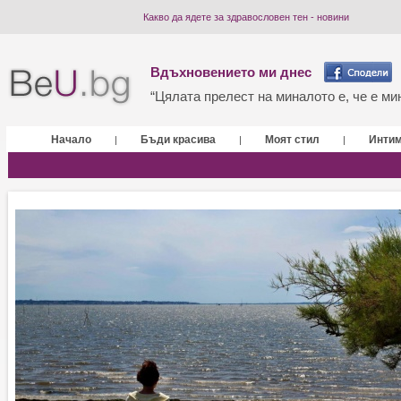
Какво да ядете за здравословен тен - новини
Вдъхновението ми днес
“Цялата прелест на миналото е, че е мин
Начало
Бъди красива
Моят стил
Инти
|
|
|