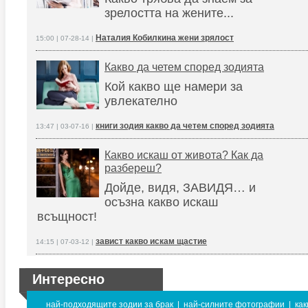
зрелостта на жените...
Наталия Кобилкина жени зрялост
15:00 | 07-28-14 |
Какво да четем според зодията
Кой какво ще намери за
увлекателно
книги зодия какво да четем според зодията
13:47 | 03-07-16 |
Какво искаш от живота? Как да
разбереш?
Дойде, видя, ЗАВИДЯ… и
осъзна какво искаш
всъщност!
завист какво искам щастие
14:15 | 07-03-12 |
Интересно
най-подходящите зодии за брак
|
най-силните фотографии
|
как