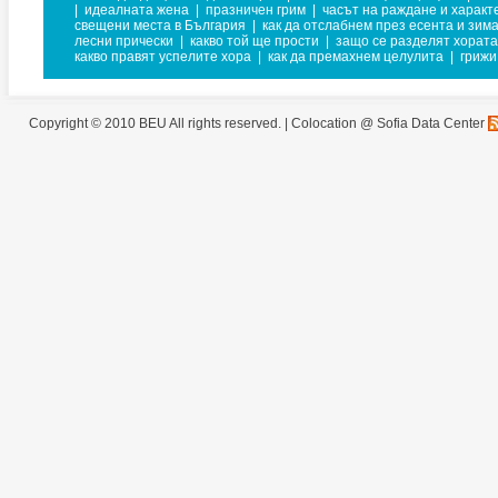
|
идеалната жена
|
празничен грим
|
часът на раждане и характ
свещени места в България
|
как да отслабнем през есента и зим
лесни прически
|
какво той ще прости
|
защо се разделят хората
какво правят успелите хора
|
как да премахнем целулита
|
грижи
Copyright © 2010 BEU All rights reserved. |
Colocation @ Sofia Data Center