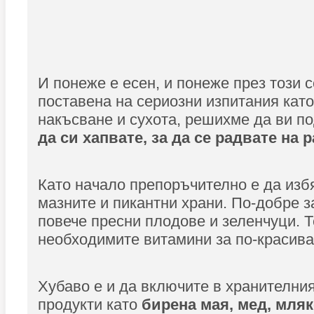
И понеже е есен, и понеже през този с
поставена на сериозни изпитания като
накъсване и сухота, решихме да ви п
да си хапвате, за да се радвате на 
Като начало препоръчително е да изб
мазните и пикантни храни. По-добре з
повече пресни плодове и зеленчуци. Т
необходимите витамини за по-красив
Хубаво е и да включите в хранителни
продукти като
бирена мая, мед, мляк