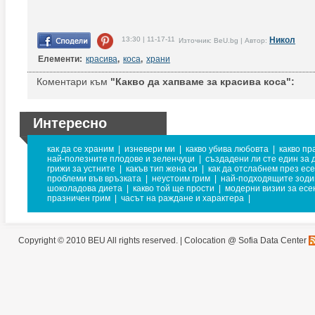
13:30 | 11-17-11
Никол
Източник: BeU.bg | Автор:
Елементи:
красива
,
коса
,
храни
Коментари към
"Какво да хапваме за красива коса":
Интересно
как да се храним
|
изневери ми
|
какво убива любовта
|
какво пр
най-полезните плодове и зеленчуци
|
създадени ли сте един за 
грижи за устните
|
какъв тип жена си
|
как да отслабнем през ес
проблеми във връзката
|
неустоим грим
|
най-подходящите зодии
шоколадова диета
|
какво той ще прости
|
модерни визии за есе
празничен грим
|
часът на раждане и характера
|
Copyright © 2010 BEU All rights reserved. |
Colocation @ Sofia Data Center