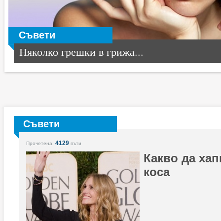
Съвети
Няколко грешки в грижа...
Съвети
4129
Прочетена:
пъти
Какво да хап
коса