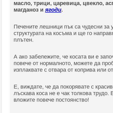
масло, трици, царевица, цвекло, ас
магданоз и
ягоди
.
Печените лешници пък са чудесни за 
структурата на косъма и ще го направ
плътен.
А ако забележите, че косата ви е зап
повече от нормалното, можете да про
изплаквате с отвара от коприва или от
Е, виждате, че да покорявате с красив
лъскава коса не е чак толкова трудо. 
вложите повече постоянство!