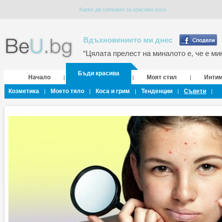
Какво да хапваме за красива коса
Вдъхновението ми днес
“Цялата прелест на миналото е, че е мин
Бъди красива
Начало
Моят стил
Инти
|
|
|
Козметика
Моето тяло
Коса и грим
Тенденции
Съвети
|
|
|
|
|