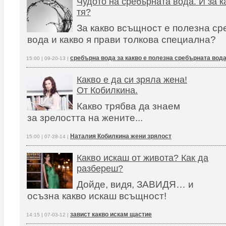
Чудото на сребърната вода. И за к
тя?
За какво всъщност е полезна с
вода и какво я прави толкова специална?
сребърна вода за какво е полезна сребърната вод
15:00 | 09-20-13 |
Какво е да си зряла жена!
От Кобилкина.
Какво трябва да знаем
за зрелостта на жените...
Наталия Кобилкина жени зрялост
15:00 | 07-28-14 |
Какво искаш от живота? Как да
разбереш?
Дойде, видя, ЗАВИДЯ… и
осъзна какво искаш всъщност!
завист какво искам щастие
14:15 | 07-03-12 |