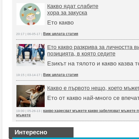
Какво ядат слабите
хора за закуска
Ето какво
Виж цялата статия
20:17 | 06-05-17 |
Ето какво разкрива за личността в
позицията, в която седите
Езикът на тялото и какво казва 
Виж цялата статия
19:15 | 03-14-17 |
Какво е първото нещо, което мъже
Ето от какво най-много се впеча
какво харесват мъжете какво забелязват мъжете п
19:00 | 05-26-13 |
мъжете
Интересно