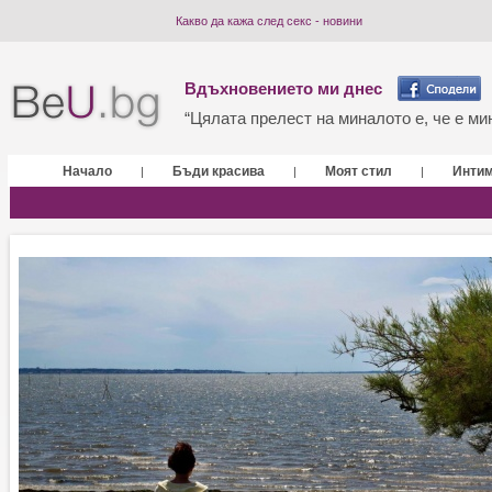
Какво да кажа след секс - новини
Вдъхновението ми днес
“Цялата прелест на миналото е, че е мин
Начало
Бъди красива
Моят стил
Инти
|
|
|