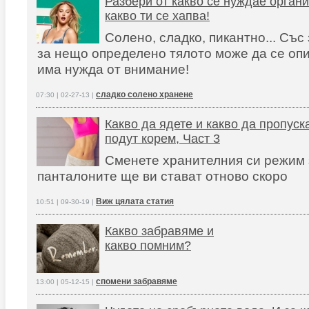
Разбери от какво се нуждае органи
какво ти се хапва!
Солено, сладко, пикантно... Със
за нещо определено тялото може да се опит
има нужда от внимание!
сладко солено хранене
07:30 | 02-27-13 |
Какво да ядете и какво да пропуск
подут корем, Част 3
Сменете хранителния си режим 
панталоните ще ви стават отново скоро
Виж цялата статия
10:51 | 09-30-19 |
Какво забравяме и
какво помним?
спомени забравяме
13:00 | 05-12-15 |