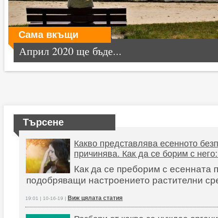
Сама вкъщи
Април 2020 ще бъде...
Търсене
Какво представлява есенното безп
причинява. Как да се борим с него
Как да се преборим с есенната 
подобряващи настроението растителни ср
Виж цялата статия
19:01 | 10-16-19 |