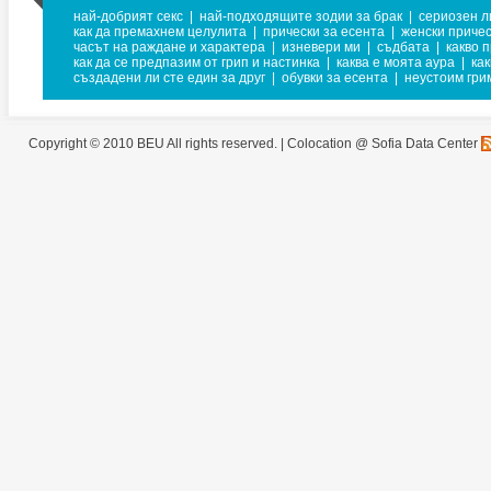
най-добрият секс
|
най-подходящите зодии за брак
|
сериозен л
как да премахнем целулита
|
прически за есента
|
женски приче
часът на раждане и характера
|
изневери ми
|
съдбата
|
какво 
как да се предпазим от грип и настинка
|
каква е моята аура
|
ка
създадени ли сте един за друг
|
обувки за есента
|
неустоим гри
Copyright © 2010 BEU All rights reserved. |
Colocation @ Sofia Data Center