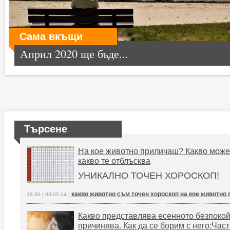
Сама вкъщи
Април 2020 ще бъде...
Търсене
На кое животно приличаш? Какво може
какво те отблъсква
УНИКАЛНО ТОЧЕН ХОРОСКОП!
какво животно съм точен хороскоп на кое животно
19:30 | 03-05-14 |
Какво представлява есенното безпокойс
причинява. Как да се борим с него:Част