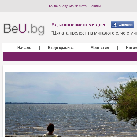
Какво възбужда мъжете - новини
Вдъхновението ми днес
“Цялата прелест на миналото е, че е мин
Начало
Бъди красива
Моят стил
Инти
|
|
|