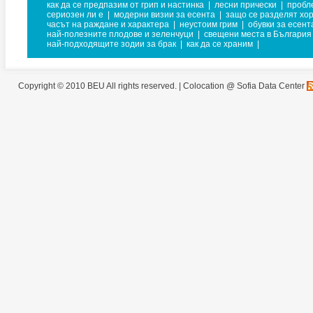
как да се предпазим от грип и настинка
|
лесни прически
|
пробл
сериозен ли е
|
модерни визии за есента
|
защо се разделят хо
часът на раждане и характера
|
неустоим грим
|
обувки за есент
най-полезните плодове и зеленчуци
|
свещени места в България
най-подходящите зодии за брак
|
как да се храним
|
Copyright © 2010 BEU All rights reserved. |
Colocation @ Sofia Data Center