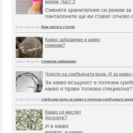
корем, Част 3
Сменете хранителния си режим за 
панталоните ще ви стават отново 
Виж цялата статия
10:51 | 09-30-19 |
Какво забравяме и какво
помним?
спомени забравяме
13:00 | 05-12-15 |
Чудото на сребърната вода. И за какво 
За какво всъщност е полезна среб
какво я прави толкова специална?
сребърна вода за какво е полезна сребърната вод
15:00 | 09-20-13 |
Какво си мислят
богатите?
И в какво
вярват, и какво