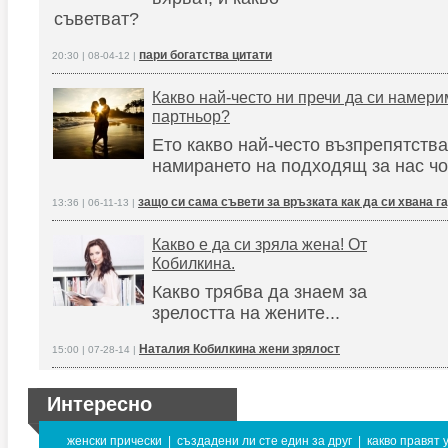
съветват?
пари богатства цитати
20:30 | 08-04-12 |
Какво най-често ни пречи да си намери
партньор?
Ето какво най-често възпрепятства
намирането на подходящ за нас чов
защо си сама съвети за връзката как да си хвана г
13:36 | 06-11-13 |
Какво е да си зряла жена! От
Кобилкина.
Какво трябва да знаем за
зрелостта на жените...
Наталия Кобилкина жени зрялост
15:00 | 07-28-14 |
Интересно
женски прически
|
създадени ли сте един за друг
|
какво правят 