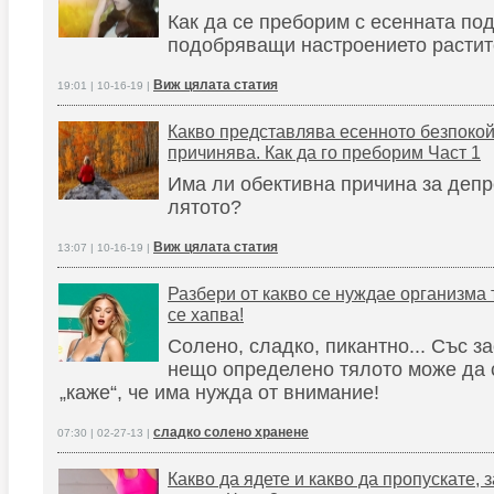
Как да се преборим с есенната под
подобряващи настроението растит
Виж цялата статия
19:01 | 10-16-19 |
Какво представлява есенното безпокойс
причинява. Как да го преборим Част 1
Има ли обективна причина за депр
лятото?
Виж цялата статия
13:07 | 10-16-19 |
Разбери от какво се нуждае организма 
се хапва!
Солено, сладко, пикантно... Със з
нещо определено тялото може да с
„каже“, че има нужда от внимание!
сладко солено хранене
07:30 | 02-27-13 |
Какво да ядете и какво да пропускате, 